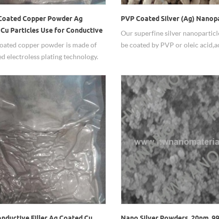
-Coated Copper Powder Ag
PVP Coated Silver (Ag) Nanopa
Cu Particles Use for Conductive
Our superfine silver nanoparticl
coated copper powder is made of
be coated by PVP or oleic acid,
d electroless plating technology.
to your required.
pecific molding and surface
nt processes, different thicknesses
er plating are formed on the surface
a-fine copper powder.
nductive Filler Ag Coated Cu
Nano Silver Powders, 20nm, 9