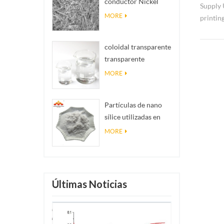
conductor Nickel
realidad
Supply 
NanOwires Ninws
MORE
printin
steel p
coloidal transparente
transparente
antibacteriano nano
MORE
plata coloidal
Partículas de nano
sílice utilizadas en
resina epoxi, polvo
MORE
de nano sílice de
recubrimiento
superhidrofóbico
Últimas Noticias