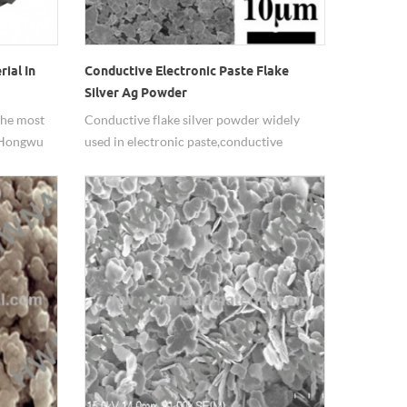
ial In
Conductive Electronic Paste Flake
Silver Ag Powder
the most
Conductive flake silver powder widely
f Hongwu
used in electronic paste,conductive
 stable
rubber, conductive ink, conductive silver
n bulks
paint,etc.
g
arious
urface
sions.