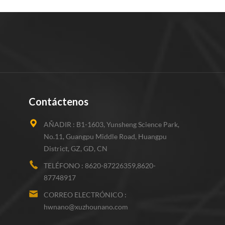
Contáctenos
AÑADIR :
B1-1603, Yunsheng Science Park,
No.11, Guangpu Middle Road, Huangpu
District, GZ, GD, CN
TELÉFONO :
8620-87226359,8620-
87748917
CORREO ELECTRÓNICO :
hwnano@xuzhounano.com