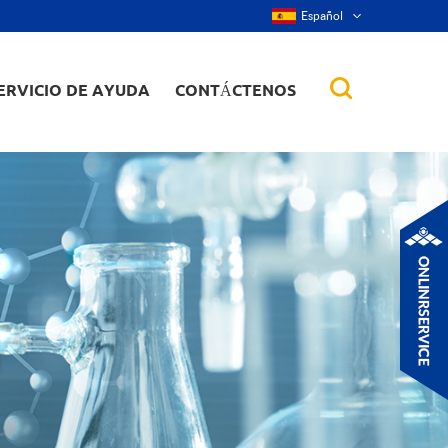
Español
ERVICIO DE AYUDA
CONTÁCTENOS
 de aleación
tes, nanorod,