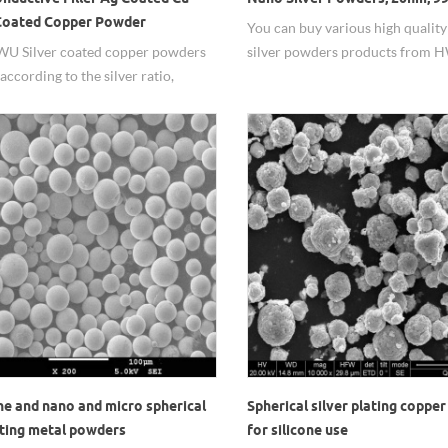
 Coated Copper Powder
You can buy various high qualit
 Silver coated copper powders
silver powders products from
 according to the silver ratio,
silver powders suppliers.
sed in high conductive filler.
ne and nano and micro spherical
Spherical silver plating coppe
nting metal powders
for silicone use