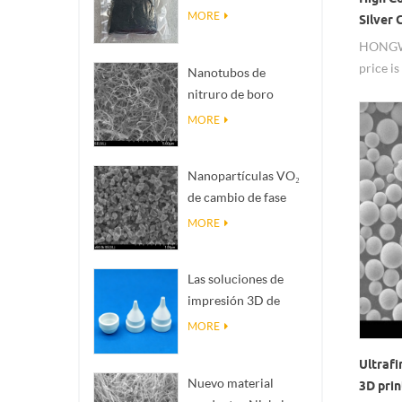
Magnéli Ti₄O₇
MORE
Silver
HONGWU
price is
Nanotubos de
widely u
nitruro de boro
(BNNTs): rellenos de
MORE
disipación de calor
de alta conductividad
Nanopartículas VO₂
térmica
de cambio de fase
inteligente: respuesta
MORE
térmica inteligente,
diseñadas a medida
Las soluciones de
impresión 3D de
cerámica de
MORE
precisión convierten
Ultrafi
estructuras
Nuevo material
3D pri
imposibles en