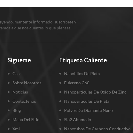
leyendo, mantente informado, suscríbete y
itamos a que nos cuentes lo que piensas.
Sígueme
Etiqueta Caliente
Casa
Nanohilos De Plata
Sobre Nosotros
Fulereno C60
Noticias
Nanopartículas De Óxido De Zinc
Contáctenos
Nanopartículas De Plata
Blog
Polvos De Diamante Nano
Mapa Del Sitio
Sio2 Ahumado
Xml
Nanotubos De Carbono Conductivo