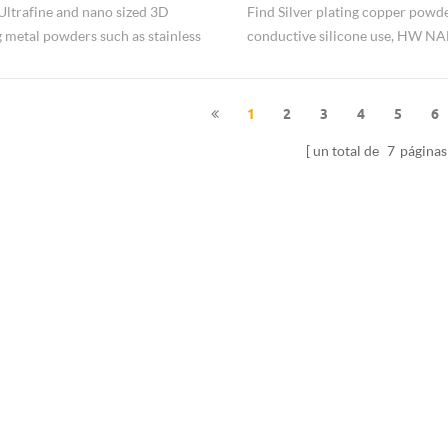
Ultrafine and nano sized 3D
Find Silver plating copper powde
g metal powders such as stainless
conductive silicone use, HW NA
owder, nano nickel powder..
conductive material supplier.
1
2
3
4
5
6
un total de
7
páginas