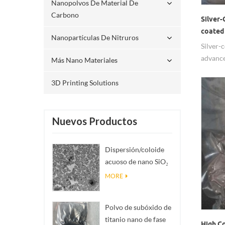
Nanopolvos De Material De
Carbono
Silver
coated 
Nanopartículas De Nitruros
Silver-
advance
Más Nano Materiales
After s
treatme
3D Printing Solutions
of silv
of ultr
Nuevos Productos
Dispersión/coloide
acuoso de nano SiO₂
esférico
MORE
monodisperso
Polvo de subóxido de
titanio nano de fase
High Co