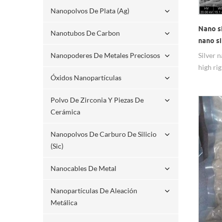
Nanopolvos De Plata (ag)
Nano si
Nanotubos De Carbon
nano si
manufa
Nanopoderes De Metales Preciosos
Silver 
high rig
Óxidos Nanopartículas
agglome
benefici
Polvo De Zirconia Y Piezas De
composi
Cerámica
of the 
materia
Nanopolvos De Carburo De Silicio
surface
(sic)
functio
stability
Nanocables De Metal
Nanopartículas De Aleación
Metálica