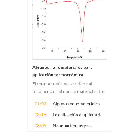
Algunos nanomateriales para
aplicación termocrómica
El termocromismo se refiere al
fenómeno en el que un material sufre
cambios de color debido a cambios de
[ 01/02]
Algunos nanomateriales
temperatura. Este cambio suele ser
para aplicación
causado por cambios en la estructura
[ 08/16]
La aplicación ampliada de
termocrómica
electrónica o molecular del material.
varios nanomateriales en el
[ 08/09]
Nanopartículas para
Su principio de aplicación involucr...
hormigón
aditivos lubricantes