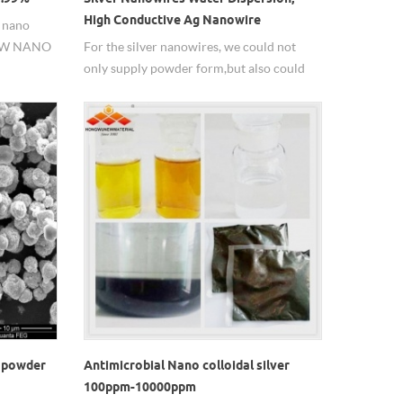
High Conductive Ag Nanowire
y nano
 HW NANO
For the silver nanowires, we could not
only supply powder form,but also could
supply in dispersion, solvent could do it
according to customer required.
r powder
Antimicrobial Nano colloidal silver
100ppm-10000ppm