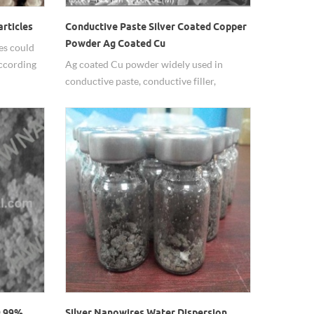
rticles
Conductive Paste Silver Coated Copper
Powder Ag Coated Cu
es could
according
Ag coated Cu powder widely used in
conductive paste, conductive filler,
conductive ink.
9.99%
Silver Nanowires Water Dispersion,