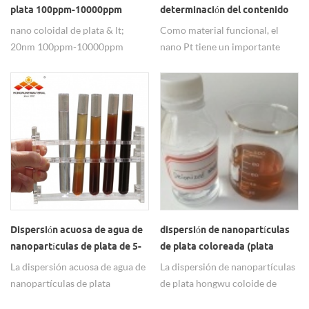
plata 100ppm-10000ppm
determinación del contenido
de hidrógeno
nano coloidal de plata & lt;
Como material funcional, el
20nm 100ppm-10000ppm
nano Pt tiene un importante
concentración: 100 ppm a
valor de aplicación en los
10000 ppm y se puede
campos de sensores, catálisis,
personalizartamaño de
pilas de combustible,
partícula: & lt; 20nm, también
electrónica, óptica y
se puede personalizarpureza de
electromagnetismo. El buen
plata: 99.99%solvente: agua
desempeño catalítico hace que
desionizada u otro solvente
funcione bien en titulador.
orgánicopaquete: 100 ml /
botella, 500 ml / botella, 1l /
tambores, etc., también
podemos empaquetarlo según
Dispersión acuosa de agua de
dispersión de nanopartículas
sea necesario. Características:
nanopartículas de plata de 5-
de plata coloreada (plata
seguro, respetuoso con el medio
20 nm
coloidal)
La dispersión acuosa de agua de
La dispersión de nanopartículas
ambiente, no tóxico, sin sabor,
nanopartículas de plata
de plata hongwu coloide de
cómodo de usar. El servicio de
generalmente tiene un tamaño
plata se ha utilizado para