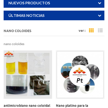
NUEVOS PRODUCTOS
ÚLTIMAS NOTICIAS
ver :
NANO COLOIDES
Grid Vi
Li
nano coloides
antimicrobiano nano coloidal
Nano platino para la