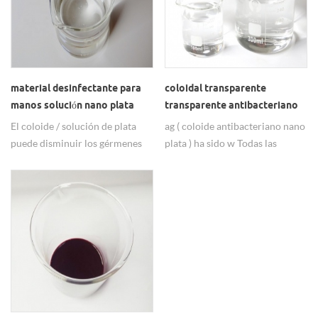
catálisis industrial, biomedicina,
suministrar. nuestro embalaje es
química bioanalítica, detección
el siguiente:
rápida de distribución de
alimentos y otros campos.
material desinfectante para
coloidal transparente
manos solución nano plata
transparente antibacteriano
antibacteriana transparente
nano plata coloidal
El coloide / solución de plata
ag ( coloide antibacteriano nano
puede disminuir los gérmenes
plata ) ha sido w Todas las
en las manos como propiedad
propiedades antibacterianas,
antimicrobiana. Gran materia
antivirales y antifúngicas
prima para desinfectante de
conocidas se ven reforzadas por
manos.
un tamaño de partícula pequeño
y un área de superficie grande.