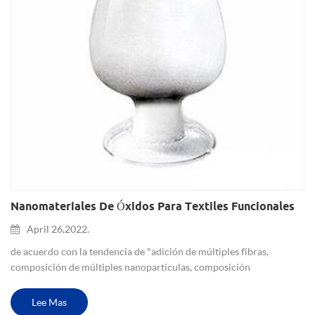
Nanomateriales De Óxidos Para Textiles Funcionales
April 26,2022.
de acuerdo con la tendencia de "adición de múltiples fibras,
composición de múltiples nanopartículas, composición
multifuncional" de nanomateriales en la industria textil, después de
combinar nanomateriales con recubrimientos tradicionales,...
Lee Mas