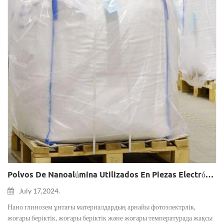
Polvos De Nanoalúmina Utilizados En Piezas Electrónicas Cerámicas.
July 17,2024.
Нано глинозем ұнтағы материалдардың арнайы фотоэлектрлік,
жоғары беріктік, жоғары беріктік және жоғары температурада жақсы