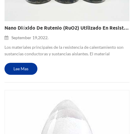
Nano Dióxido De Rutenio (RuO2) Utilizado En Resistencia De Calentamiento
September 19,2022.
Los materiales principales de la resistencia de calentamiento son
sustancias conductoras y sustancias aislantes. El material
conductor es térmicamente estable y se puede convertir en polvo
fino, por lo que generalmente se usa óxido de rutenio. Dado q...
Lee Mas