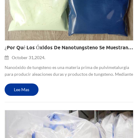
¿Por Qué Los Óxidos De Nanotungsteno Se Muestran En Diferentes Colores? (Amarillo, Azul, Púrpura, Marrón)
October 31,2024.
Nanoóxido de tungsteno es una materia prima de pulvimetalurgia
para producir aleaciones duras y productos de tungsteno. Mediante
pulvimetalurgia se fabrican aleaciones duras de carburo de
tungsteno, moldes superduros, barras de tungsteno, alambres de...
Lee Mas