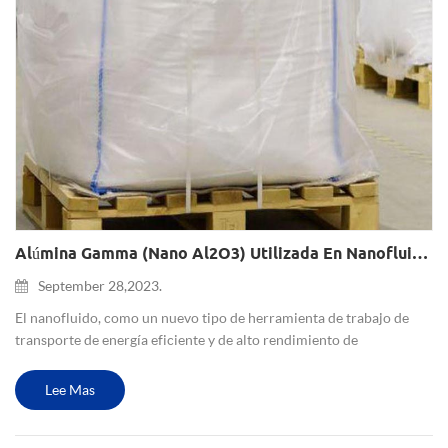
Alúmina Gamma (nano Al2O3) Utilizada En Nanofluidos
September 28,2023.
El nanofluido, como un nuevo tipo de herramienta de trabajo de
transporte de energía eficiente y de alto rendimiento de
transferencia de calor, puede mejorar eficazmente el rendimiento
de transferencia de calor de los sistemas térmicos, mejorar su ef...
Lee Mas