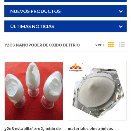
NUEVOS PRODUCTOS
ÚLTIMAS NOTICIAS
ver :
Y2O3 NANOPODER DE ÓXIDO DE ITRIO
Grid Vi
Li
y2o3 estabilizó zro2, óxido de
materiales electrónicos