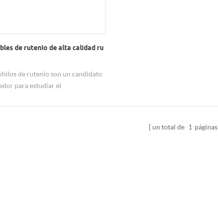
les de rutenio de alta calidad ru
ohilos de rutenio son un candidato
dor para estudiar el
amiento intrínseco de los cables
nductores unidimensionales
uales. & nbsp;
un total de
1
páginas