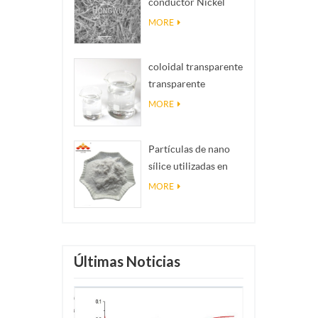
conductor Nickel
realidad
NanOwires Ninws
MORE
coloidal transparente
transparente
antibacteriano nano
MORE
plata coloidal
Partículas de nano
sílice utilizadas en
resina epoxi, polvo
MORE
de nano sílice de
recubrimiento
superhidrofóbico
Últimas Noticias