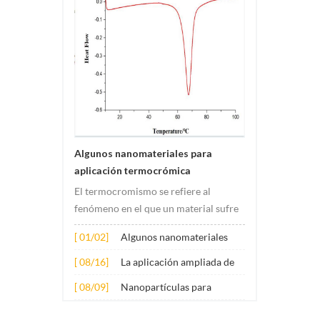
Algunos nanomateriales para
aplicación termocrómica
El termocromismo se refiere al
fenómeno en el que un material sufre
cambios de color debido a cambios de
[ 01/02]
Algunos nanomateriales
temperatura. Este cambio suele ser
para aplicación
causado por cambios en la estructura
[ 08/16]
La aplicación ampliada de
termocrómica
electrónica o molecular del material.
varios nanomateriales en el
[ 08/09]
Nanopartículas para
Su principio de aplicación involucr...
hormigón
aditivos lubricantes