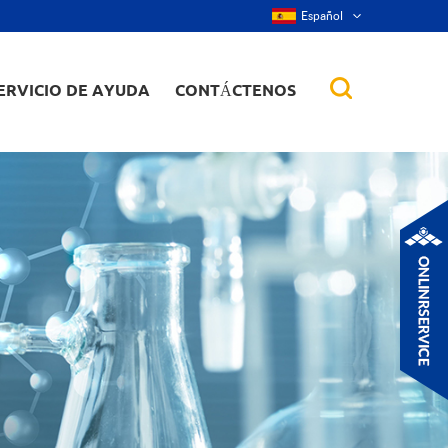
Español
ERVICIO DE AYUDA
CONTÁCTENOS
 de aleación
tes, nanorod,