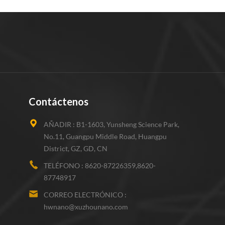
Contáctenos
AÑADIR :
B1-1603, Yunsheng Science Park,
No.11, Guangpu Middle Road, Huangpu
District, GZ, GD, CN
TELÉFONO :
8620-87226359,8620-
87748917
CORREO ELECTRÓNICO :
hwnano@xuzhounano.com