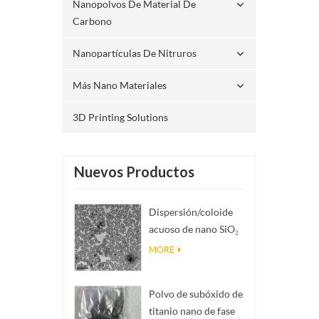
Nanopolvos De Material De
Carbono
Nanopartículas De Nitruros
Más Nano Materiales
3D Printing Solutions
Nuevos Productos
Dispersión/coloide
acuoso de nano SiO₂
esférico
MORE
monodisperso
Polvo de subóxido de
titanio nano de fase