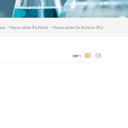
asa
Nanocables De Metal
Nanocables De Rutenio (ru)
ver :
Grid View
List View