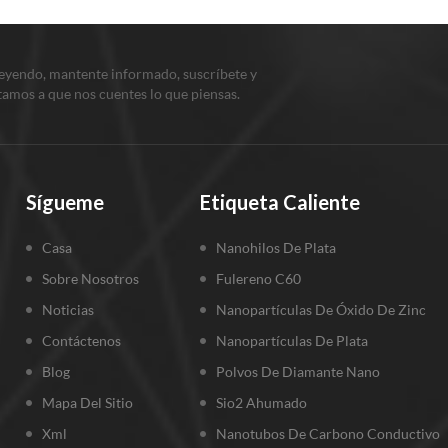
leyendo, mantente informado, suscríbete y
itamos a que nos cuentes lo que piensas.
Sígueme
Etiqueta Caliente
Casa
Nanohilos De Plata
Sobre Nosotros
Fulereno C60
Noticias
Nanopartículas De Óxido De Zinc
Contáctenos
Nanopartículas De Plata
Blog
Polvos De Diamante Nano
Mapa Del Sitio
Sio2 Ahumado
Xml
Nanotubos De Carbono Conductivo