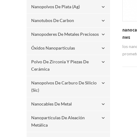
Nanopolvos De Plata (ag)
Nanotubos De Carbon
nanocab
Nanopoderes De Metales Preciosos
nws
los nan
Óxidos Nanopartículas
promete
comport
Polvo De Zirconia Y Piezas De
superco
Cerámica
individ
Nanopolvos De Carburo De Silicio
(sic)
Nanocables De Metal
Nanopartículas De Aleación
Metálica