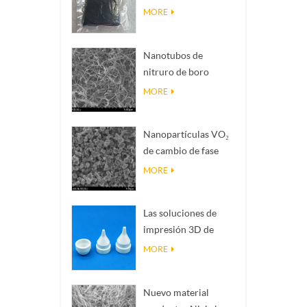
Magnéli Ti₄O₇
MORE
Nanotubos de
nitruro de boro
(BNNTs): rellenos de
MORE
disipación de calor
de alta conductividad
Nanopartículas VO₂
térmica
de cambio de fase
inteligente: respuesta
MORE
térmica inteligente,
diseñadas a medida
Las soluciones de
impresión 3D de
cerámica de
MORE
precisión convierten
estructuras
Nuevo material
imposibles en