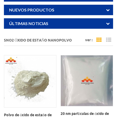
NUEVOS PRODUCTOS
ÚLTIMAS NOTICIAS
ver :
SNO2 ÓXIDO DE ESTAÑO NANOPOLVO
Grid Vi
Li
20 nm partículas de óxido de
Polvo de óxido de estaño de