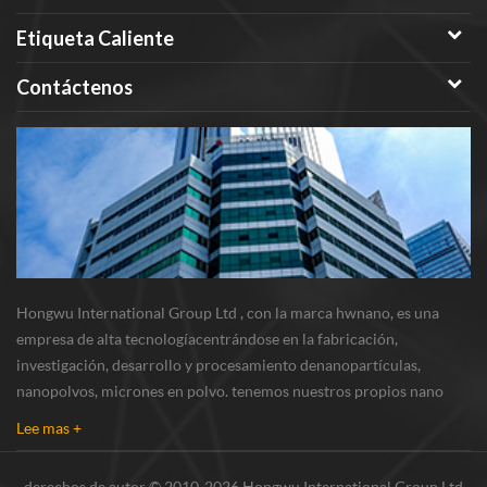
Etiqueta Caliente
Contáctenos
Hongwu International Group Ltd , con la marca hwnano, es una
empresa de alta tecnologíacentrándose en la fabricación,
investigación, desarrollo y procesamiento denanopartículas,
nanopolvos, micrones en polvo. tenemos nuestros propios nano
polvosbase de producción y centro de r & d ubicado en xuzhou,
Lee mas +
jiangsu, principalmente suministrando nanopar...
derechos de autor © 2010-2026 Hongwu International Group Ltd