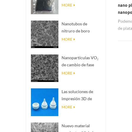
Magnéli Ti₄O₇
nano pl
MORE
nanop
Podemos
Nanotubos de
de plat
nitruro de boro
con una
(BNNTs): rellenos de
MORE
disipación de calor
de alta conductividad
Nanopartículas VO₂
térmica
de cambio de fase
inteligente: respuesta
MORE
térmica inteligente,
diseñadas a medida
Las soluciones de
impresión 3D de
cerámica de
MORE
precisión convierten
estructuras
Nuevo material
imposibles en