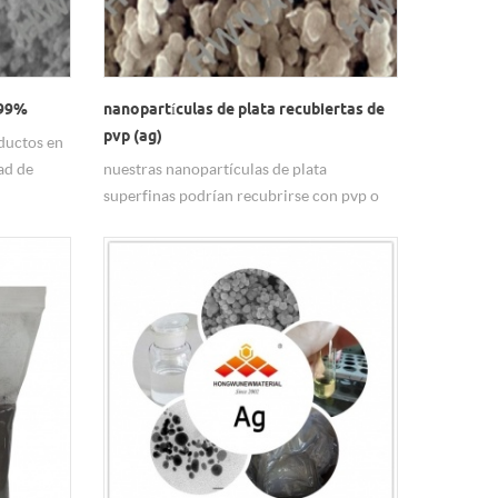
.99%
nanopartículas de plata recubiertas de
pvp (ag)
ductos en
ad de
nuestras nanopartículas de plata
powder.
superfinas podrían recubrirse con pvp o
ácido oleico, según sea necesario.