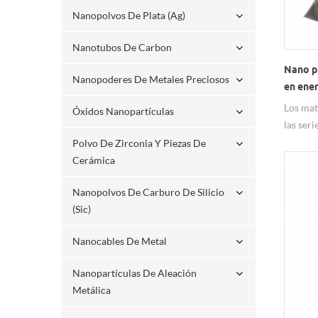
Nanopolvos De Plata (ag)
Nanotubos De Carbon
Nano p
Nanopoderes De Metales Preciosos
en ener
Los mat
Óxidos Nanopartículas
las ser
Hongwu 
Polvo De Zirconia Y Piezas De
calidad 
Cerámica
competi
Nanopolvos De Carburo De Silicio
nanopa
(sic)
disponi
partícu
Nanocables De Metal
tratami
necesar
Nanopartículas De Aleación
Metálica