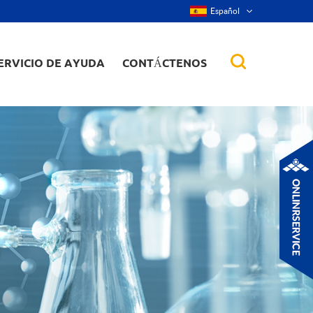
Español
ERVICIO DE AYUDA
CONTÁCTENOS
 de aleación
tes, nanorod,