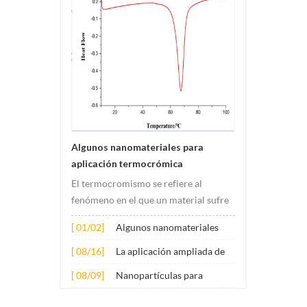
Algunos nanomateriales para
aplicación termocrómica
El termocromismo se refiere al
fenómeno en el que un material sufre
cambios de color debido a cambios de
[ 01/02]
Algunos nanomateriales
temperatura. Este cambio suele ser
para aplicación
causado por cambios en la estructura
[ 08/16]
La aplicación ampliada de
termocrómica
electrónica o molecular del material.
varios nanomateriales en el
[ 08/09]
Nanopartículas para
Su principio de aplicación involucr...
hormigón
aditivos lubricantes