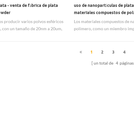
ata - venta de fábrica de plata
uso de nanopartículas de plata
owder
materiales compuestos de pol
 producir varios polvos esféricos
Los materiales compuestos de na
a, con un tamaño de 20nm a 20um,
polímero, como un miembro im
 pureza de 99.99%.
de los materiales compuestos, c
excelentes propiedades físicas y
tienen un rápido desarrollo en t
1
2
3
4
esterilización antibacteriana efe
un total de
4
páginas
tamaño de partícula pequeño, ár
superficial específica grande y 
número de centro de actividad su
las nanopartículas de plata jueg
papel de alta actividad catalítica
selectividad, y el material polí
evitar la reunión de nanopartícu
plata y mantener la estabilidad a
plazo. Los materiales compuesto
plata / polímero pueden convert