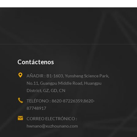
nte, por lo
plata /
rtirá en
uras
azones
riales
mero se
Contáctenos
eres, etc.,
partículas
AÑADIR :
B1-1603, Yunsheng Science Park,
s de
No.11, Guangpu Middle Road, Huangpu
cación de
District, GZ, GD, CN
ua, la
TELÉFONO :
8620-87226359,8620-
 y otros
87748917
 futura
a con los
CORREO ELECTRÓNICO :
lata /
hwnano@xuzhounano.com
group ltd