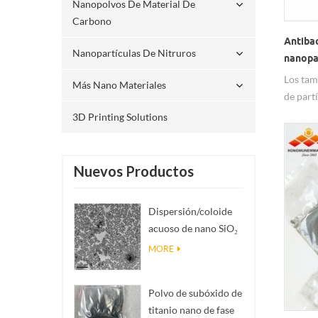
Nanopolvos De Material De
Carbono
Antiba
Nanopartículas De Nitruros
nanopar
Los tam
Más Nano Materiales
de part
nanomé
3D Printing Solutions
100nm, 
los requ
Nuevos Productos
Dispersión/coloide
acuoso de nano SiO₂
esférico
MORE
monodisperso
Polvo de subóxido de
titanio nano de fase