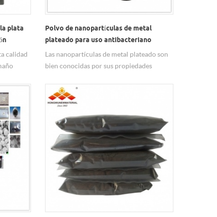
la plata
Polvo de nanopartículas de metal
ón
plateado para uso antibacteriano
a calidad
Las nanopartículas de metal plateado son
amaño
bien conocidas por sus propiedades
 99.99%.
antimicrobianas. Los nanomateriales de
bien en la
hw pueden producir varios polvos
adición,
esféricos de plata, con un tamaño de 20
nm a 5 um, con una pureza del 99,99%.