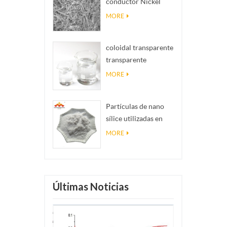
conductor Nickel
realidad
NanOwires Ninws
MORE
coloidal transparente
transparente
antibacteriano nano
MORE
plata coloidal
Partículas de nano
sílice utilizadas en
resina epoxi, polvo
MORE
de nano sílice de
recubrimiento
superhidrofóbico
Últimas Noticias