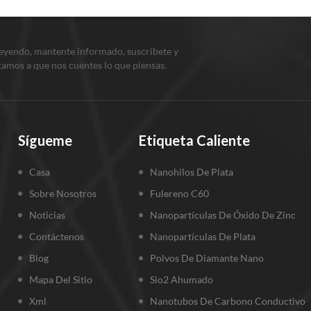
más barato, tiene una amplia fue
que el costo del compuesto nano 
polyer se reduce, y el efecto
leyendo, mantente informado, suscríbete y
itamos a que nos cuentes lo que piensas.
bacteriostático mejora, se conve
una tendencia importante de fut
investigaciones. basado en las r
anteriores, en medicina, los mate
compuestos de nano plata / polí
Sígueme
Etiqueta Caliente
usan en vendajes, dentistas, catét
en materiales marítimos de nano
Casa
Nanohilos De Plata
de plata / materiales compuesto
Sobre Nosotros
Fulereno C60
polímeros se utilizan en la fabri
Noticias
Nanopartículas De Óxido De Zinc
barcos, en la vida, se usa en el ag
ropa, los suministros para bebés
Contáctenos
Nanopartículas De Plata
campos.prediciblemente, la vida
Blog
Polvos De Diamante Nano
estará estrechamente relacionad
Mapa Del Sitio
Sio2 Ahumado
materiales compuestos de nano p
polímero. hongwu international 
Xml
Nanotubos De Carbono Conductivo