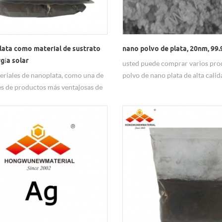
lata como material de sustrato
nano polvo de plata, 20nm, 99
gía solar
usted puede comprar varios pro
eriales de nanoplata, como una de
polvo de nano plata de alta calid
ies de productos más ventajosas de
proveedores de hw nano silver 
Nano, se suministran con una
alta y estable a precios
tivos a granel a largo plazo. Las
rtículas Ag de Hongwu Nano están
bles para varios tamaños de
las y se pueden realizar
entos de superficie según sea
io y dispersiones.