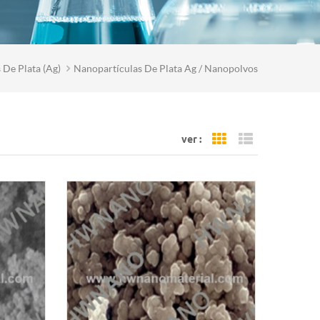
De Plata (ag)
Nanopartículas De Plata Ag / Nanopolvos
ver :
Grid View
List View