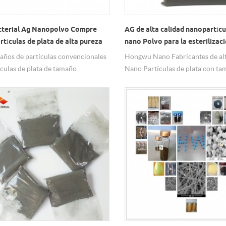
cterial Ag Nanopolvo Compre
AG de alta calidad nanopartícu
tículas de plata de alta pureza
nano Polvo para la esterilizaci
agrícola.
años de partículas convencionales
Hongwu Nano Fabricantes de alt
ículas de plata de tamaño
Nano Partículas de plata con t
trico son: 20nm, 50nm, 80nm,
desde 20nm-100nm, alta pureza
que se pueden personalizar según
plata nano Los polvos funcionan 
isitos.
agricultura antibacteriano. Baja 
pero duradero. Efecto.