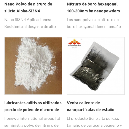
Nano Polvo de nitruro de
Nitruro de boro hexagonal
silicio Alpha-SI3N4
100-200nm bn nanopowders
Nanopartículas Para la
Nano SI3N4 Aplicaciones:
Los nanopolvos de nitruro de
conducción de calor
Resistente al desgaste de alto
boro hexagonal tienen tamaño
rendimiento, alta temperatura
nano, tamaño submicrónico,
Sellos de goma resistentes y
tamaño micrón, ampliamente
neumáticos de goma, aplicación
utilizado en materiales
en Anti-Corrosión y
cerámicos.
recubrimientos resistentes al
fuego, aplicación en alta
temperatura Materiales
electrónicos aislantes,
aplicación en cerámica
inorgánica lubricantes. La
aplicación de cerámica
lubricantes aditivos utilizados
Venta caliente de
resistente al desgaste Chapado
precio de polvo de nitruro de
nanopartículas de estaño
compuesto en superficies
boro hexagonal
nano-polvo de nitruro de
hongwu international group ltd
El producto tiene alta pureza,
metálicas, la aplicación de
titanio conductivo
suministra polvo de nitruro de
tamaño de partícula pequeño y