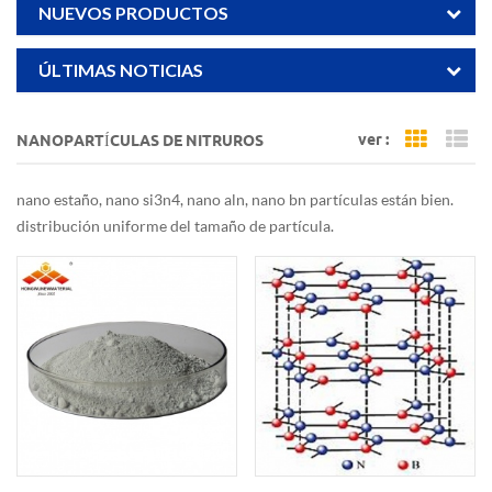
NUEVOS PRODUCTOS
ÚLTIMAS NOTICIAS
ver :
NANOPARTÍCULAS DE NITRUROS
Grid Vi
Li
nano estaño, nano si3n4, nano aln, nano bn partículas están bien.
distribución uniforme del tamaño de partícula.