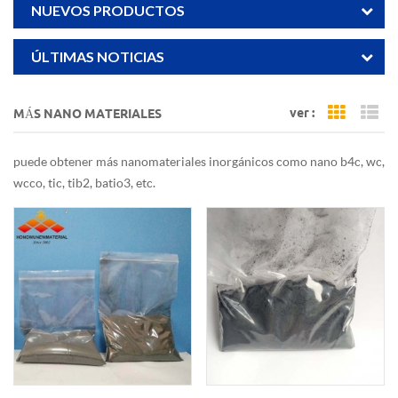
NUEVOS PRODUCTOS
ÚLTIMAS NOTICIAS
ver :
MÁS NANO MATERIALES
Grid Vi
Li
puede obtener más nanomateriales inorgánicos como nano b4c, wc,
wcco, tic, tib2, batio3, etc.