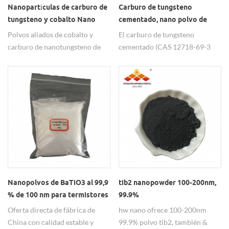
Nanopartículas de carburo de
Carburo de tungsteno
tungsteno y cobalto Nano
cementado, nano polvo de
WC-Co utilizadas en rodillos
cobalto de carburo de
Polvos aliados de cobalto y
El carburo de tungsteno
tungsteno
carburo de nanotungsteno de
cementado (CAS 12718-69-3
alta y estable calidad con
(nanocarburo de tungsteno y
diferente contenido de Co
cobalto) es un nanomaterial
fabricados por Hongwu Nano.
muy versátil con propiedades
El polvo Nano WC-Co se utiliza
excepcionales y numerosas
principalmente para carburo
aplicaciones. Combina la dureza
cementado para sinterización y
del carburo de tungsteno (WC)
aleación de superficies por sus
con la dureza de un aglutinante
excelentes propiedades.
de cobalto (Co). Su alto punto de
fusión, excelente resistencia al
desgaste y resistencia superior
lo hacen ideal para
Nanopolvos de BaTiO3 al 99,9
tib2 nanopowder 100-200nm,
herramientas de corte, equipos
% de 100 nm para termistores
99.9%
de minería y piezas resistentes
PTC
Oferta directa de fábrica de
hw nano ofrece 100-200nm
al desgaste.
China con calidad estable y
99.9% polvo tib2, también &