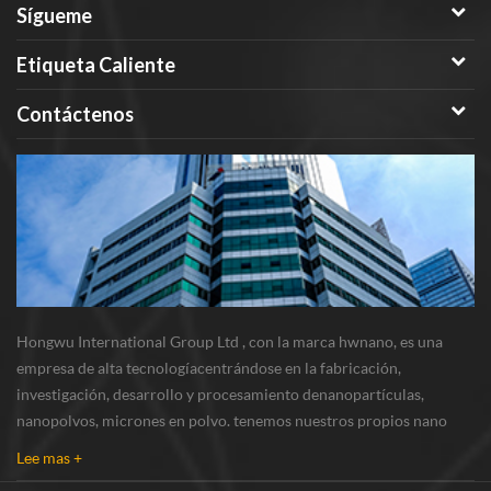
Sígueme
Etiqueta Caliente
Contáctenos
Hongwu International Group Ltd , con la marca hwnano, es una
empresa de alta tecnologíacentrándose en la fabricación,
investigación, desarrollo y procesamiento denanopartículas,
nanopolvos, micrones en polvo. tenemos nuestros propios nano
polvosbase de producción y centro de r & d ubicado en xuzhou,
Lee mas +
jiangsu, principalmente suministrando nanopar...