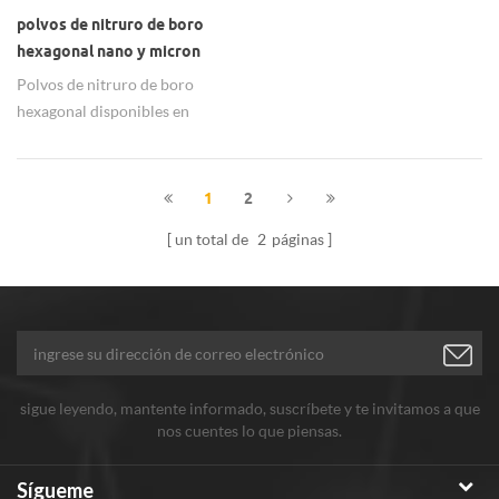
polvos de nitruro de boro
hexagonal nano y micron
Polvos de nitruro de boro
hexagonal disponibles en
tamaño nano y micrón con 99%
de pureza.
1
2
un total de
2
páginas
sigue leyendo, mantente informado, suscríbete y te invitamos a que
nos cuentes lo que piensas.
Sígueme