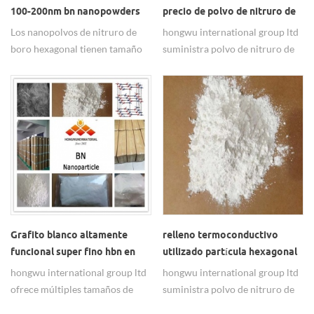
100-200nm bn nanopowders
precio de polvo de nitruro de
boro hexagonal
Los nanopolvos de nitruro de
hongwu international group ltd
boro hexagonal tienen tamaño
suministra polvo de nitruro de
nano, tamaño submicrónico,
boro hexagonal principalmente
tamaño micrón, ampliamente
en 100-200 nm, 800 nm, 1-2um,
utilizado en materiales
5-6um. Como fabricante de
cerámicos.
materiales en polvo nano y
súper finos desde 2002, le
ofreceríamos materiales de alta
calidad con un precio favorable
y un buen servicio.
Grafito blanco altamente
relleno termoconductivo
funcional super fino hbn en
utilizado partícula hexagonal
polvo
de nitruro de boro superfino
hongwu international group ltd
hongwu international group ltd
ofrece múltiples tamaños de
suministra polvo de nitruro de
polvos hexagonales de nitruro
boro hexagonal principalmente