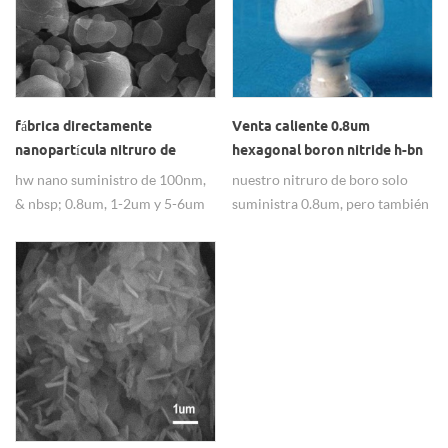
fábrica directamente
Venta caliente 0.8um
nanopartícula nitruro de
hexagonal boron nitride h-bn
nitruro hbn, 100nm, 99.8%
polvo lubricante
hw nano suministro de 100nm,
nuestro nitruro de boro solo
& nbsp; 0.8um, 1-2um y 5-6um
suministra 0.8um, pero también
hbn nanopartículas de nitruro
suministra 80-100nm, 1-2um o
de boro, ampliamente utilizados
más de mayor tamaño,
como lubricantes.
ampliamente utilizado como
lubricante.