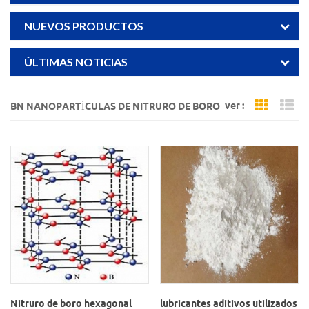
NUEVOS PRODUCTOS
ÚLTIMAS NOTICIAS
ver :
BN NANOPARTÍCULAS DE NITRURO DE BORO
Grid Vi
Li
Nitruro de boro hexagonal
lubricantes aditivos utilizados