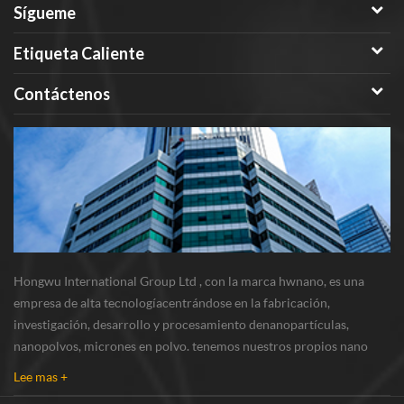
Sígueme
Etiqueta Caliente
Contáctenos
Hongwu International Group Ltd , con la marca hwnano, es una
empresa de alta tecnologíacentrándose en la fabricación,
investigación, desarrollo y procesamiento denanopartículas,
nanopolvos, micrones en polvo. tenemos nuestros propios nano
polvosbase de producción y centro de r & d ubicado en xuzhou,
Lee mas +
jiangsu, principalmente suministrando nanopar...