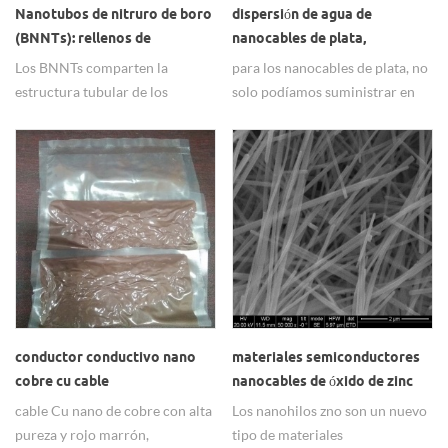
Nanotubos de nitruro de boro
dispersión de agua de
(BNNTs): rellenos de
nanocables de plata,
disipación de calor de alta
nanoalambres de alta
Los BNNTs comparten la
para los nanocables de plata, no
conductividad térmica
conductividad
estructura tubular de los
solo podíamos suministrar en
nanotubos de carbono pero
polvo, sino que también
ofrecen propiedades
podíamos suministrar en
fundamentalmente diferentes:
dispersión, el disolvente podía
aislamiento eléctrico,
hacerlo de acuerdo con los
estabilidad térmica superior
requisitos del cliente.
(hasta 900°C en aire) y alta
conductividad térmica. Con una
banda prohibida amplia de ~5.5
eV, ofrecen un rendimiento
consistente y predecible donde
los CNTs se quedan cortos.
conductor conductivo nano
materiales semiconductores
cobre cu cable
nanocables de óxido de zinc
zno
cable Cu nano de cobre con alta
Los nanohilos zno son un nuevo
pureza y rojo marrón,
tipo de materiales