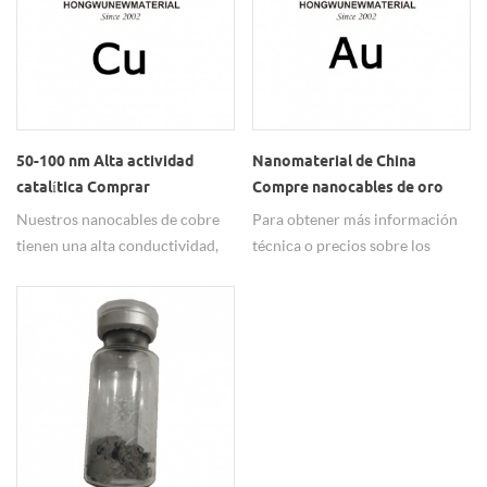
aplicaciones antibacterianas.
50-100 nm Alta actividad
Nanomaterial de China
catalítica Comprar
Compre nanocables de oro
nanocables de cobre CuNWs
AuNW utilizados para
Nuestros nanocables de cobre
Para obtener más información
dispositivos orgánicos
tienen una alta conductividad,
técnica o precios sobre los
emisores de luz
buena dispersión, alta actividad
nanocables de oro Au,
catalítica, ampliamente
contáctenos libremente.
utilizados en materiales
conductores transparentes.