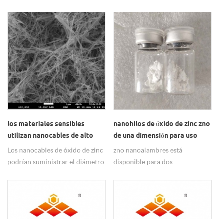
principalmente utilizado en
semiconductores.
conductivo.
los materiales sensibles
nanohilos de óxido de zinc zno
utilizan nanocables de alto
de una dimensión para uso
óxido de zinc activos
antibacteriano
Los nanocables de óxido de zinc
zno nanoalambres está
podrían suministrar el diámetro
disponible para dos
con & lt; 50nm o & lt; 100nm, &
especificaciones: una es d & lt;
lt; 5um de longitud,
50nm, l & lt; 5um, otra es d & lt;
ampliamente utilizado como
100nm, l & lt; 5um,
materiales sensibles.
ampliamente utilizada en