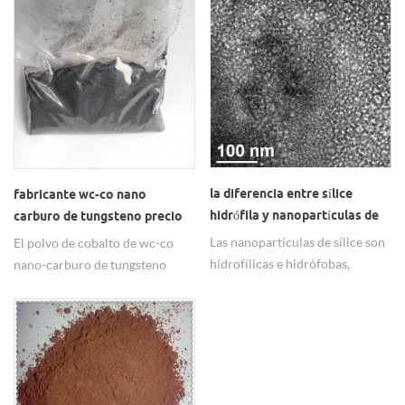
la diferencia entre sílice
fabricante wc-co nano
hidrófila y nanopartículas de
carburo de tungsteno precio
sílice hidrófoba
en polvo de cobalto
Las nanopartículas de sílice son
El polvo de cobalto de wc-co
hidrofílicas e hidrófobas,
nano-carburo de tungsteno
ampliamente utilizadas en
tiene un alto desgaste y una alta
plástico, caucho, resina, etc.
ductilidad de rotura y batido, así
como una alta conductividad
eléctrica y térmica.