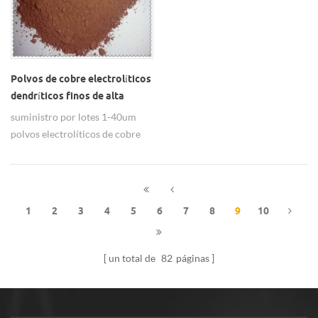
Polvos de cobre electrolíticos
dendríticos finos de alta
pureza ajustables de 1-20um
suministro por lotes 1-40um
polvos electrolíticos de cobre
dendríticos de alta pureza
ajustables. & nbsp;
1
2
3
4
5
6
7
8
9
10
un total de
82
páginas