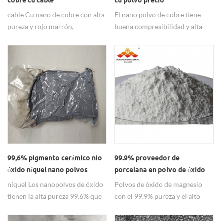
cobre cu cable
cu polvo precio
cable Cu nano de cobre con alta
El nano polvo de cobre tiene
pureza y rojo marrón,
buena compresibilidad y alta
principalmente utilizado en
resistencia, principalmente se
conductivo.
usa en pasta conductiva.
99,6% pigmento cerámico nio
99.9% proveedor de
óxido níquel nano polvos
porcelana en polvo de óxido
de magnesio
níquel Los nanopolvos de óxido
Polvos de óxido de magnesio
tienen la alta pureza 99.6% que
con el 99.9% pureza y el alto
utilizan para el pigmento de
punto de fusión que utilizan
cerámica.
para los reactivos químicos.