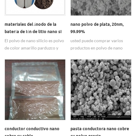
materiales del ánodo de la
nano polvo de plata, 20nm,
batería de ión de litio nano si
99.99%
polvo del silicio
El polvo de nano silicio es polvo
usted puede comprar varios
de color amarillo parduzco y
productos en polvo de nano
tiene una forma esférica de alta
plata de alta calidad de
pureza, utilizada principalmente
proveedores de hw nano silver
como materiales de ánodo de
powder.
baterías de iones de litio.
conductor conductivo nano
pasta conductora nano cobre