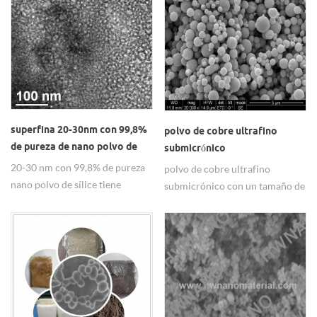
superfina 20-30nm con 99,8%
polvo de cobre ultrafino
de pureza de nano polvo de
submicrónico
sílice
20-30 nm con 99,8% de pureza
polvo de cobre ultrafino
nano polvo de sílice tiene
submicrónico con un tamaño de
hidrofílico y & nbsp;
partícula de 0.8um, pureza del
hidrofóbicos dos tipos.
99.5%, esférico.