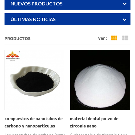
NUEVOS PRODUCTOS
ÚLTIMAS NOTICIAS
ver :
PRODUCTOS
Grid Vi
Li
compuestos de nanotubos de
material dental polvo de
carbono y nanopartículas
zirconia nano
Los nanotubos de carbono (cnts)
& nbsp; polvo de zirconia tiene