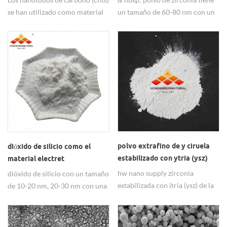
se han utilizado como material
un tamaño de 60-80 nm con un
compuesto de soporte para la
99,9% de pureza como & nbsp;
dispersión y estabilización de
material dental.
nanopartículas metálicas y
semiconductoras.
polvo extrafino de y ciruela
dióxido de silicio como el
estabilizado con ytria (ysz)
material electret
hw nano supply zirconia
dióxido de silicio con un tamaño
estabilizada con itria (ysz) de la
de 10-20 nm, 20-30 nm con una
más alta calidad y pureza a un
pureza del 99.8% como material
precio competitivo.
de electreto nbsp ;.