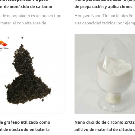
or de monóxido de carbono
de preparación y aplicaciones
o de nanopaladio es un nuevo tipo
Hongwu Nano Tin partículas Sn 
material con alta área de
alta capacidad teórica (por ejem
ie específica y actividad, y se usa
mah/g), y el material de ánodo a 
ente en los campos de detección
estaño se considera uno de los s
 y reacciones catalíticas. En el
ideales para los materiales come
r de monóxido de carbono, la
carbono similar al grafito (372 
la nano Pd se utiliza como
cumplir con lo siguiente una ge
ador para detectar de forma rápida
de necesidades de batería de ione
sa la concentración de monóxido de
de alta capacidad.
 en el aire.
de grafeno utilizado como
Nano dióxido de circonio ZrO2
l de electrodo en batería
aditivo de material de cátodo 