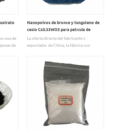
sustrato
Nanopolvos de bronce y tungsteno de
cesio Cs0.33WO3 para película de
abrazadera de aislamiento de PVB
mo una de
La oferta directa del fabricante y
ajosas de
exportador de China, la fábrica con
on una
certificación ISO, garantiza una
producción segura y una calidad estable,
zo. Las
tanto pedidos de muestra como pedidos
ano están
por lotes están disponibles. CS0.33WO3
 de
100-200 nm, 99,9%
 sea