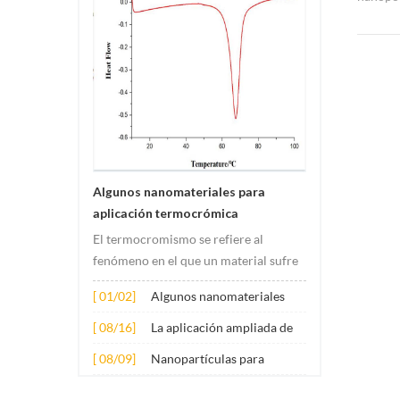
tamaño 
99.95%,
bienes.
pedidos
lotes. 
¡Cualqu
contact
Algunos nanomateriales para
aplicación termocrómica
El termocromismo se refiere al
fenómeno en el que un material sufre
cambios de color debido a cambios de
[ 01/02]
Algunos nanomateriales
temperatura. Este cambio suele ser
para aplicación
causado por cambios en la estructura
[ 08/16]
La aplicación ampliada de
termocrómica
electrónica o molecular del material.
varios nanomateriales en el
[ 08/09]
Nanopartículas para
Su principio de aplicación involucr...
hormigón
aditivos lubricantes