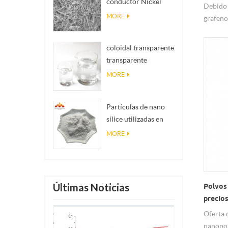
conductor Nickel
realidad
Debido 
NanOwires Ninws
MORE
grafeno
excelen
muchos
coloidal transparente
de energ
transparente
nanoco
antibacteriano nano
MORE
rendimi
plata coloidal
capa d
Partículas de nano
sílice utilizadas en
resina epoxi, polvo
MORE
de nano sílice de
recubrimiento
superhidrofóbico
Últimas Noticias
Polvos
precio
Paladi
Oferta 
nanopol