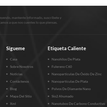
leyendo, mantente informado, suscríbete y
itamos a que nos cuentes lo que piensas.
Sígueme
Etiqueta Caliente
Casa
Nanohilos De Plata
Sobre Nosotros
Fulereno C60
Noticias
Nanopartículas De Óxido De Zinc
Contáctenos
Nanopartículas De Plata
Blog
Polvos De Diamante Nano
Mapa Del Sitio
Sio2 Ahumado
Xml
Nanotubos De Carbono Conductivo