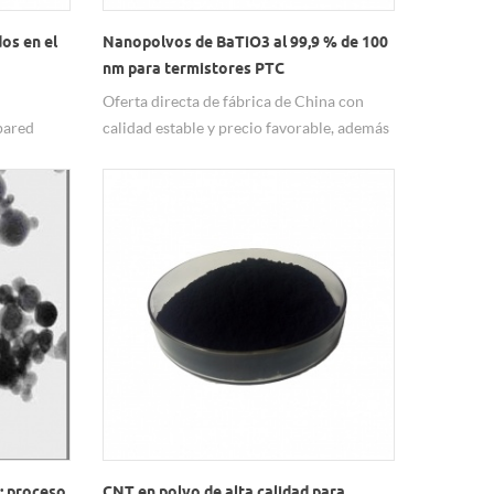
os en el
Nanopolvos de BaTiO3 al 99,9 % de 100
nm para termistores PTC
Oferta directa de fábrica de China con
pared
calidad estable y precio favorable, además
utilizado
de BaTiO3 de 100 nm, también podemos
s
ofrecer un tamaño de 50 nm. Cualquier
ividad
necesidad bienvenido a contactarnos,
tálisis,
gracias.
ministra
es
 y
tes grupos
ial y
: proceso
CNT en polvo de alta calidad para