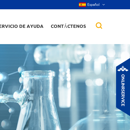
Español
ERVICIO DE AYUDA
CONTÁCTENOS
 de aleación
tes, nanorod,