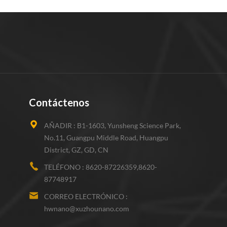
Contáctenos
AÑADIR :
B1-1603, Yunsheng Science Park,
No.11, Guangpu Middle Road, Huangpu
District, GZ, GD, CN
TELÉFONO :
8620-87226359,8620-
87748917
CORREO ELECTRÓNICO :
hwnano@xuzhounano.com