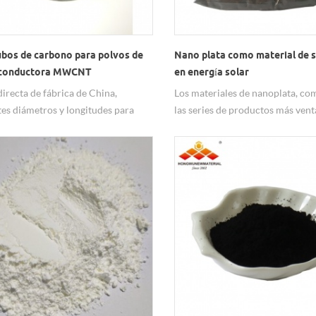
bos de carbono para polvos de
Nano plata como material de 
 conductora MWCNT
en energía solar
directa de fábrica de China,
Los materiales de nanoplata, co
tes diámetros y longitudes para
las series de productos más vent
 99% de alta pureza y excelente
Hongwu Nano, se suministran c
ento en conductividad. Casi 20
calidad alta y estable a precios
 experiencia en la fabricación y
competitivos a granel a largo pla
ción de polvos ultrafinos
nanopartículas Ag de Hongwu N
zan productos y una calidad y
disponibles para varios tamaños
o estables, y se pueden ofrecer
partículas y se pueden realizar
siones MWCNT y MWCNT
tratamientos de superficie según
ales. Cualquier necesidad es
necesario y dispersiones.
ida a su consulta.