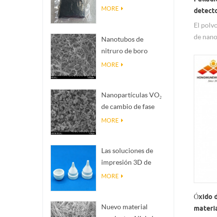
Magnéli Ti₄O₇
MORE
detect
El polv
de nano
Nanotubos de
superfic
nitruro de boro
ampliam
(BNNTs): rellenos de
MORE
de gases
disipación de calor
detecto
de alta conductividad
partícu
Nanopartículas VO₂
térmica
cataliz
de cambio de fase
y preci
inteligente: respuesta
MORE
carbono
térmica inteligente,
diseñadas a medida
Las soluciones de
impresión 3D de
cerámica de
MORE
precisión convierten
Óxido 
estructuras
Nuevo material
materia
imposibles en