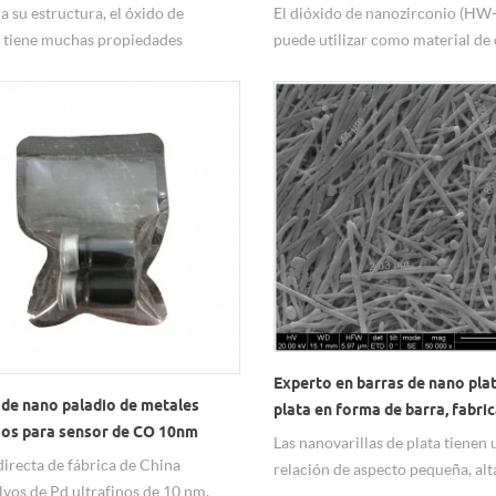
de litio ternaria
a su estructura, el óxido de
El dióxido de nanozirconio (HW
 tiene muchas propiedades
puede utilizar como material de
tes y puede usarse ampliamente en
aditivo de la batería de nueva en
 campos, como el almacenamiento
ternaria (material de cátodo NCM
ía, la catálisis, las baterías y los
ternario), que se utiliza como ma
mpuestos, con un buen
cátodo de la batería de litio c
ento. Óxido de grafeno de una sola
(O2), cobalto de litio (LiCoO2 ), l
e Hongwu, nanopolvo GO
manganeso (LiMn2O4), etc. Pue
aumentar la vida útil de la baterí
mejorar la densidad de energía.
Experto en barras de nano pla
 de nano paladio de metales
plata en forma de barra, fabri
sos para sensor de CO 10nm
nano barras de plata
Las nanovarillas de plata tienen 
um
directa de fábrica de China
relación de aspecto pequeña, alta
vos de Pd ultrafinos de 10 nm,
son relativamente difíciles de a