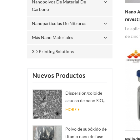
Nanopolvos De Material De
Carbono
Nano A
revest
Nanopartículas De Nitruros
poliacr
La apli
de zin
Más Nano Materiales
recubri
poliacr
3D Printing Solutions
signifi
aislami
Pequeño
Nuevos Productos
grandes
interes
Dispersión/coloide
nosotro
acuoso de nano SiO₂
esférico
MORE
monodisperso
Polvo de subóxido de
titanio nano de fase
Pallad