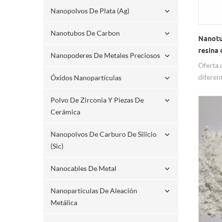
Nanopolvos De Plata (ag)
Nanotubos De Carbon
Nanotu
resina
Nanopoderes De Metales Preciosos
Oferta 
diferen
Óxidos Nanopartículas
elegir,
Polvo De Zirconia Y Piezas De
rendimi
Cerámica
años de
exporta
Nanopolvos De Carburo De Silicio
garanti
(sic)
servici
disper
Nanocables De Metal
funcion
bienven
Nanopartículas De Aleación
Metálica