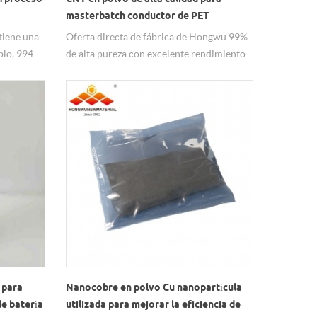
masterbatch conductor de PET
tiene una
Oferta directa de fábrica de Hongwu 99%
plo, 994
de alta pureza con excelente rendimiento
base de
conductivo, calidad buena y estable,
ustitutos
precio de fábrica. Los polvos CNT se
rciales de
pueden aplicar para masterbatch
mah/g) para
conductor de PET, etc.
neración
s de litio
 para
Nanocobre en polvo Cu nanopartícula
de batería
utilizada para mejorar la eficiencia de