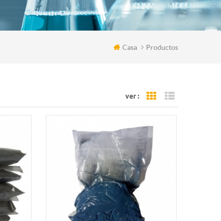
Casa
Productos
ver :
Grid View
List View