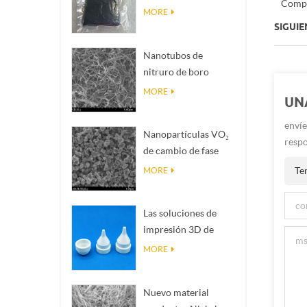
Compr
Magnéli Ti₄O₇
MORE
SIGUIE
Nanotubos de
nitruro de boro
(BNNTs): rellenos de
MORE
UN
disipación de calor
de alta conductividad
envíe
Nanopartículas VO₂
térmica
respo
de cambio de fase
inteligente: respuesta
Te
MORE
térmica inteligente,
diseñadas a medida
Las soluciones de
impresión 3D de
cerámica de
MORE
precisión convierten
estructuras
Nuevo material
imposibles en