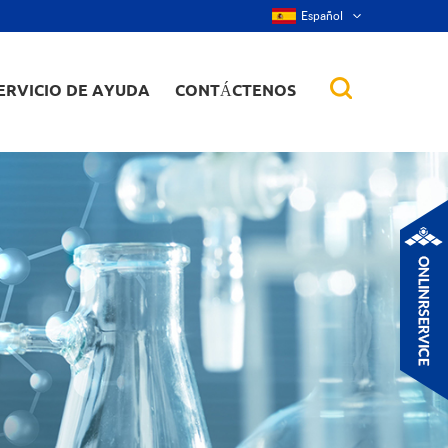
Español
ERVICIO DE AYUDA
CONTÁCTENOS
 de aleación
tes, nanorod,