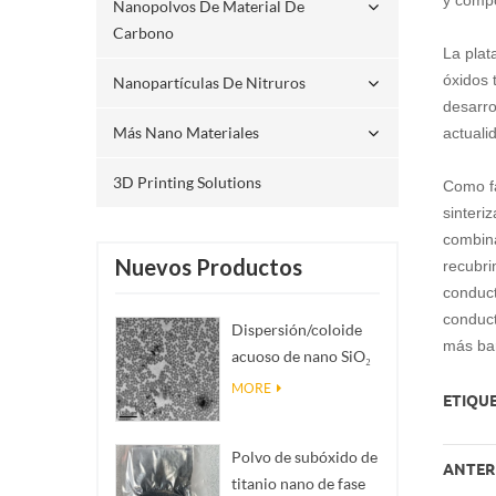
Nanopolvos De Material De
Carbono
La plat
óxidos 
Nanopartículas De Nitruros
desarro
Más Nano Materiales
actuali
3D Printing Solutions
Como fa
sinteri
combina
Nuevos Productos
recubri
conduct
conduct
Dispersión/coloide
más bar
acuoso de nano SiO₂
esférico
MORE
ETIQUE
monodisperso
Polvo de subóxido de
ANTERI
titanio nano de fase