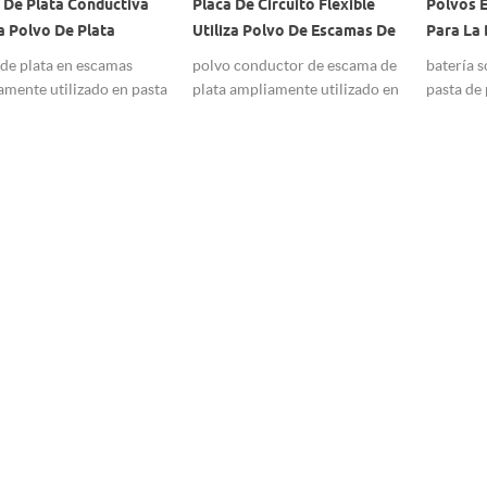
 De Plata Conductiva
Placa De Circuito Flexible
Polvos E
za Polvo De Plata
Utiliza Polvo De Escamas De
Para La 
ante Escama
Plata Ultrafino, Polvo De
Silicio 
de plata en escamas
polvo conductor de escama de
batería s
Plata De Película Gruesa
mente utilizado en pasta
plata ampliamente utilizado en
pasta de
Conductor
ta conductiva,
placa de circuito flexible y
utilizado
timientos conductores,
pasta de película gruesa.
esférica.
vos conductores, etc.