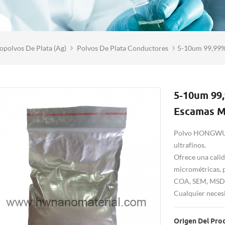
polvos De Plata (ag)
Polvos De Plata Conductores
5-10um 99,99% 
5-10um 99,
Escamas M
Polvo HONGWU N
ultrafinos.
Ofrece una cali
micrométricas, 
COA, SEM, MSDS d
Cualquier neces
Origen Del Pro