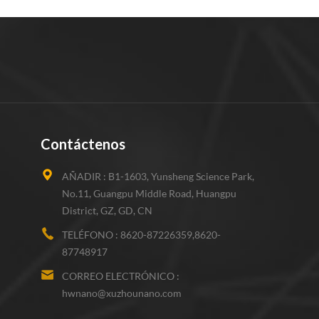
Contáctenos
AÑADIR :
B1-1603, Yunsheng Science Park,
No.11, Guangpu Middle Road, Huangpu
District, GZ, GD, CN
TELÉFONO :
8620-87226359,8620-
87748917
CORREO ELECTRÓNICO :
hwnano@xuzhounano.com