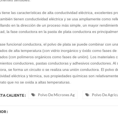
a tiene las características de alta conductividad eléctrica, excelentes p
también tienen conductividad eléctrica y se usa ampliamente como rell
llando en la dirección de un proceso más simple, un mayor rendimiento
dad, la fase conductora en la pasta de plata conductora es principalme
se funcional conductora, el polvo de plata se puede combinar con una
zados de alta temperatura (con vidrio inorgánico y óxido como fases de
dos (con polímeros orgánicos como fases de unión). Los materiales 
mientos conductores, pastas conductoras y adhesivos conductores. Al si
ora, se forma un circuito o se realiza una unión conductora. El polvo de
ividad eléctrica y térmica, sus propiedades químicas son relativamente
ato que no se oxida a altas temperaturas.
Polvo De Micrones Ag
Polvo De Agric
TA CALIENTE :
OR :