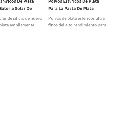
sféricos De Plata
Polvos Esféricos De Plata
Aplicación
Batería Solar De
Para La Pasta De Plata
Plata En E
Pasta De Plata Negro
Positiva De La Batería Solar
De Plata C
olar de silicio de nuevo
Polvos de plata esféricos ultra
exportador 
De Silicio
 plata ampliamente
finos del alto rendimiento para
de polvos d
 polvo de plata
la goma positiva de plata de la
conductora
batería solar usando.
plata condu