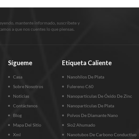
leyendo, mantente informado, suscríbete y
itamos a que nos cuentes lo que piensas.
Sígueme
Etiqueta Caliente
Casa
Nanohilos De Plata
Sobre Nosotros
Fulereno C60
Noticias
Nanopartículas De Óxido De Zinc
Contáctenos
Nanopartículas De Plata
Blog
Polvos De Diamante Nano
Mapa Del Sitio
Sio2 Ahumado
Xml
Nanotubos De Carbono Conductivo