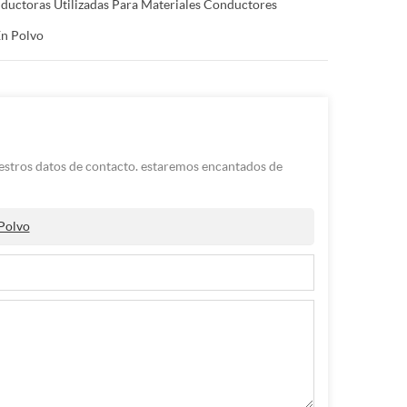
ductoras Utilizadas Para Materiales Conductores
En Polvo
uestros datos de contacto. estaremos encantados de
Polvo