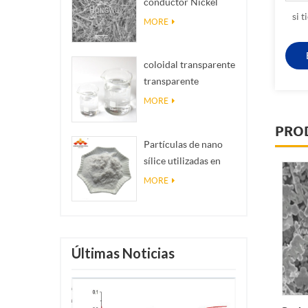
conductor Nickel
realidad
si 
NanOwires Ninws
MORE
coloidal transparente
transparente
antibacteriano nano
MORE
plata coloidal
PRO
Partículas de nano
sílice utilizadas en
resina epoxi, polvo
MORE
de nano sílice de
recubrimiento
superhidrofóbico
Últimas Noticias