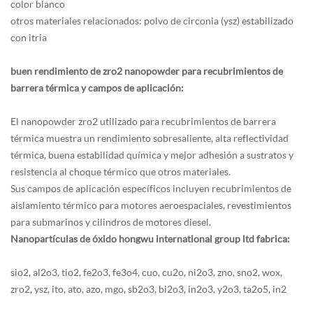
color blanco
otros materiales relacionados: polvo de circonia (ysz) estabilizado
con itria
buen rendimiento de zro2 nanopowder para recubrimientos de
barrera térmica y campos de aplicación:
El nanopowder zro2 utilizado para recubrimientos de barrera
térmica muestra un rendimiento sobresaliente, alta reflectividad
térmica, buena estabilidad química y mejor adhesión a sustratos y
resistencia al choque térmico que otros materiales.
Sus campos de aplicación específicos incluyen recubrimientos de
aislamiento térmico para motores aeroespaciales, revestimientos
para submarinos y cilindros de motores diesel.
Nanopartículas de óxido hongwu international group ltd fabrica:
sio2, al2o3, tio2, fe2o3, fe3o4, cuo, cu2o, ni2o3, zno, sno2, wox,
zro2, ysz, ito, ato, azo, mgo, sb2o3, bi2o3, in2o3, y2o3, ta2o5, in2