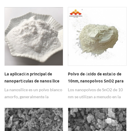
conductivity.
Al2O3), fabricante líder en
China, calidad buena y estable,
tanto la muestra como el pedido
por lotes pueden garantizar la
calidad y el servicio, cualquier
necesidad es bienvenida a la
consulta.
La aplicación principal de
Polvo de óxido de estaño de
nanopartículas de nanosílice
10nm, nanopolvos SnO2 para
SiO2 Dióxido de silicio
batería, nanopolvo de dióxido
La nanosílice es un polvo blanco
Los nanopolvos de SnO2 de 10
de estaño
amorfo, generalmente la
nm se utilizan a menudo en la
superficie de hidroxilo y agua
fabricación de baterías.
adsorbida, con tamaño de
partícula pequeño, alta pureza,
baja densidad, área de