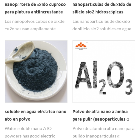
nanopártera de óxido cuproso
nanopartículas de dióxido de
para pintura antiincrustante
silicio sio2 hidroscópicas
solubles en agua
Los nanopolvos cubos de oixde
Las nanopartículas de dióxido
cu2o se usan ampliamente
de silicio sio2 solubles en agua
como pintura antiincrustante.
hidrófilas están muy dispersas.
soluble en agua eléctrico nano
Polvo de alfa nano alúmina
ato en polvo
para pulir (nanopartículas α
Al2O3)
Water soluble nano ATO
Polvo de alúmina alfa nano para
powders has good electric
pulido (nanopartículas α