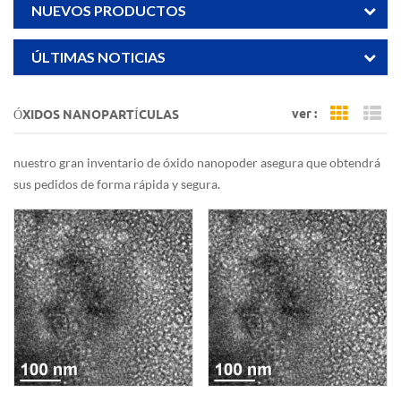
NUEVOS PRODUCTOS
ÚLTIMAS NOTICIAS
ver :
ÓXIDOS NANOPARTÍCULAS
Grid Vi
Li
nuestro gran inventario de óxido nanopoder asegura que obtendrá
sus pedidos de forma rápida y segura.