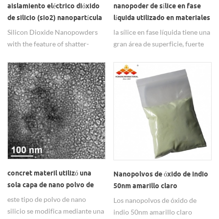
aislamiento eléctrico dióxido
nanopoder de sílice en fase
de silicio (sio2) nanopartícula
líquida utilizado en materiales
compuestos de resina
Silicon Dioxide Nanopowders
la sílice en fase líquida tiene una
with the feature of shatter-
gran área de superficie, fuerte
proof and high hardness which
adsorción de superficie, alta
use for the electrical insulation.
pureza química, buenas
propiedades de dispersión, etc.
concret materil utilizó una
Nanopolvos de óxido de indio
sola capa de nano polvo de
50nm amarillo claro
sílice
este tipo de polvo de nano
Los nanopolvos de óxido de
silicio se modifica mediante una
indio 50nm amarillo claro