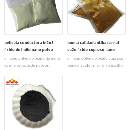
película conductora in2o3
buena calidad antibacterial
óxido de indio nano polvo
cu2o óxido cuproso nano
polvo precio
el nano polvo de óxido de indio
el nano polvo de óxido cuproso
es una especie de nuevos
tiene un color marrón amarillo
materiales funcionales de
y se usa principalmente en
semiconductores transparentes
antibacterianos.
de tipo n, que tiene ancho de
banda ancha, resistividad menor
y alta actividad catalítica