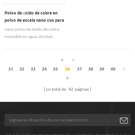
Polvo de óxido de cobre en
polvo de escala nano cuo para
catalizador
nano polvo de óxido de cobre
insoluble en agua, alcohol,
solución de amoníaco se
disuelve lentamente, soluble en
ácido diluido.
31
32
33
34
35
36
37
38
39
40
un total de
42
páginas
sigue leyendo, mantente informado, suscríbete y te invitamos a que