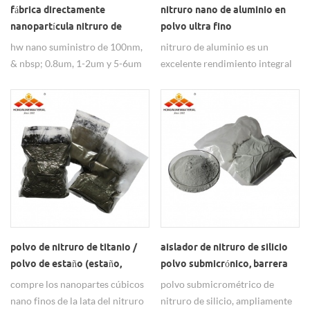
fábrica directamente
nitruro nano de aluminio en
nanopartícula nitruro de
polvo ultra fino
nitruro hbn, 100nm, 99.8%
hw nano suministro de 100nm,
nitruro de aluminio es un
& nbsp; 0.8um, 1-2um y 5-6um
excelente rendimiento integral
hbn nanopartículas de nitruro
nuevos materiales cerámicos
de boro, ampliamente utilizados
que tienen buena conductividad
como lubricantes.
térmica, una serie de excelentes
características de aislamiento
eléctrico confiable, baja
constante dieléctrica y pérdida
dieléctrica, así como con silicio
no tóxico coincide con el
coeficiente de expansión
térmica, que se considera ser
una nueva generación de alto
polvo de nitruro de titanio /
aislador de nitruro de silicio
grado de integración del
polvo de estaño (estaño,
polvo submicrónico, barrera
sustrato semiconductor y un
99.5%, 100-200 nm, cúbico)
química nitruro de silicio
compre los nanopartes cúbicos
polvo submicrométrico de
paquete de dispositivos
nano finos de la lata del nitruro
nitruro de silicio, ampliamente