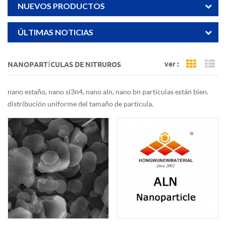
NUEVOS PRODUCTOS
ÚLTIMAS NOTICIAS
ver :
NANOPARTÍCULAS DE NITRUROS
Grid Vi
Li
nano estaño, nano si3n4, nano aln, nano bn partículas están bien.
distribución uniforme del tamaño de partícula.