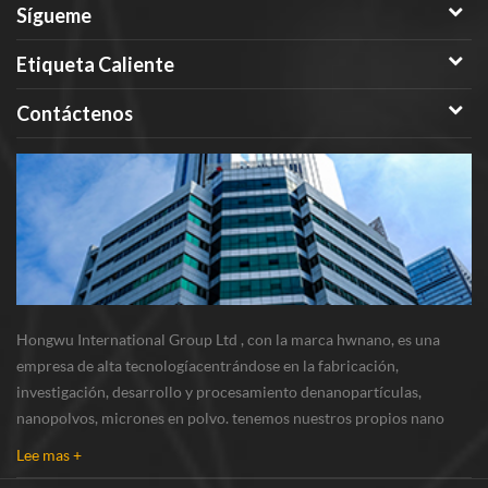
protector de evaporación para
Sígueme
barcos, termopar, aislamiento a
alta temperatura, materiales
Etiqueta Caliente
dieléctricos para microondas,
cerámica estructural de nitruro
Contáctenos
de aluminio resistente a la
corrosión y alta temperatura y
cerámica de microondas
transparente. así como la
aplicación actual en resina pi,
aislamiento térmico de mica,
grasa térmica, pintura aislante y
aceite térmico. Somos hongwu
Hongwu International Group Ltd , con la marca hwnano, es una
international group ltd, con la
empresa de alta tecnologíacentrándose en la fabricación,
marca hwnano, que es una
investigación, desarrollo y procesamiento denanopartículas,
empresa de alta tecnología que
nanopolvos, micrones en polvo. tenemos nuestros propios nano
se enfoca en la fabricación,
polvosbase de producción y centro de r & d ubicado en xuzhou,
investigación, desarrollo y
Lee mas +
jiangsu, principalmente suministrando nanopar...
procesamiento de