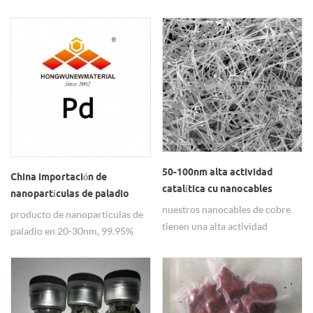
nanocables de plata.
alambre de plata en
comparación con la película
hecha de una tecnología de
rejilla metálica puede lograr una
mayor transmitancia de la luz.
50-100nm alta actividad
China importación de
catalítica cu nanocables
nanopartículas de paladio
nuestros nanocables de cobre
producto, precio para
producto de nanopartículas de
tienen una alta actividad
nanopartículas pd
paladio en 20-30nm, 99.95%
catalítica, buena dispersión y
con alta calidad, mini orden es
alta conductividad,
15g.
ampliamente utilizados en
materiales transparentes y
propicios.