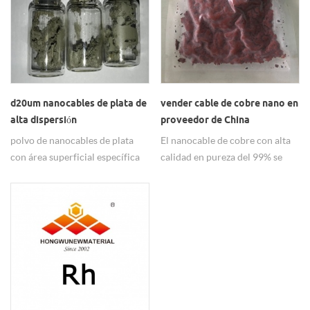
d20um nanocables de plata de
vender cable de cobre nano en
alta dispersión
proveedor de China
polvo de nanocables de plata
El nanocable de cobre con alta
con área superficial específica
calidad en pureza del 99% se
alta, conductividad eléctrica,
vende en todo el mundo y
conductividad térmica,
obtuvo muchos buenos
propiedades de alta dispersión.
comentarios.