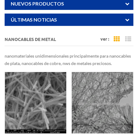
NUEVOS PRODUCTOS
ÚLTIMAS NOTICIAS
ver :
NANOCABLES DE METAL
Grid Vi
Li
nanomateriales unidimensionales principalmente para nanocables
de plata, nanocables de cobre, nws de metales preciosos.