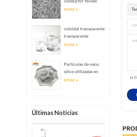
conductor Nickel
realidad
NanOwires Ninws
Te
MORE
coloidal transparente
transparente
antibacteriano nano
MORE
plata coloidal
Partículas de nano
sílice utilizadas en
si 
resina epoxi, polvo
MORE
de nano sílice de
recubrimiento
superhidrofóbico
Últimas Noticias
PRO