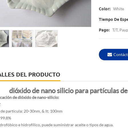
White
Color:
Tiempo De Espe
T/T, Pa
Pago:
Contáct
ALLES DEL PRODUCTO
dióxido de nano silicio para partículas 
icación de dióxido de nano-silicio:
2
de partícula: 20-30nm, & lt; 100nm
 99.8%
rofóbico e hidrofílico, puede suministrar aceite o tipos de agua.