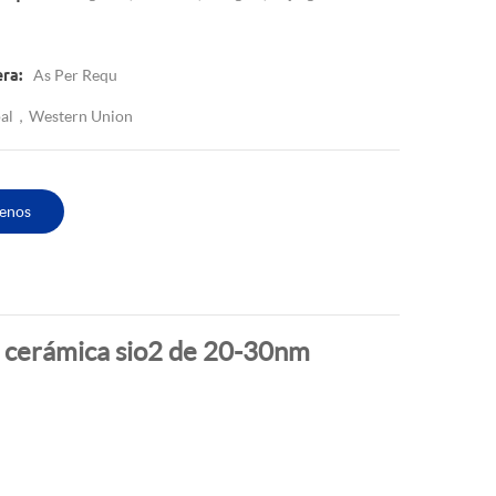
As Per Requ
ra:
ypal，Western Union
enos
de cerámica sio2 de 20-30nm