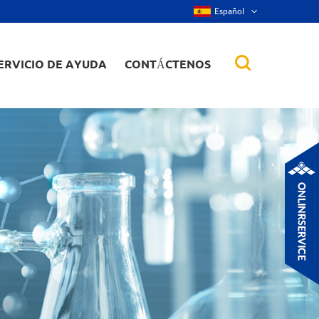
Español
ERVICIO DE AYUDA
CONTÁCTENOS
 de aleación
tes, nanorod,