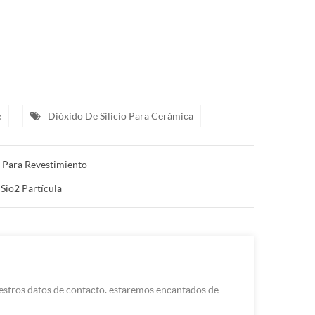
e
Dióxido De Silicio Para Cerámica
 Para Revestimiento
Sio2 Partícula
uestros datos de contacto. estaremos encantados de