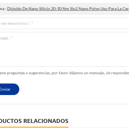
ma :
Dióxido De Nano Silicio 20-30 Nm Sio2 Nano Polvo Uso Para La Ce
tiene preguntas o sugerencias, por favor déjenos un mensaje, ¡le respo
DUCTOS RELACIONADOS