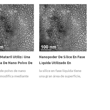
Materil Utilizó Una
Nanopoder De Sílice En Fase
La Diferenc
pa De Nano Polvo De
Líquida Utilizado En
Hidrófila Y
Materiales Compuestos De
Sílice Hidr
 de polvo de nano
la sílice en fase líquida tiene
Las nanopart
Resina
e modifica mediante
una gran área de superficie,
hidrofílicas
na orgánica de una
fuerte adsorción de superficie,
ampliamente
 es oleofílico, el
alta pureza química, buenas
plástico, ca
 partícula es de 20-
propiedades de dispersión, etc.
una pureza del 99,8%.