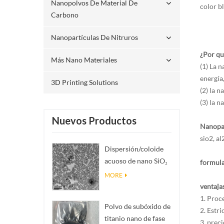
Nanopolvos De Material De
color b
Carbono
Nanopartículas De Nitruros
¿Por qu
Más Nano Materiales
(1) La 
energía
3D Printing Solutions
(2) la 
(3) la n
Nuevos Productos
Nanopar
sio2, al
Dispersión/coloide
acuoso de nano SiO₂
formula
esférico
MORE
monodisperso
ventaja
1. Proc
Polvo de subóxido de
2. Estr
titanio nano de fase
3. prec