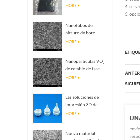
Magnéli Ti₄O₇
MORE
4. serv
5. opci
Nanotubos de
nitruro de boro
(BNNTs): rellenos de
MORE
disipación de calor
ETIQUE
de alta conductividad
Nanopartículas VO₂
térmica
de cambio de fase
ANTERI
inteligente: respuesta
MORE
térmica inteligente,
SIGUIE
diseñadas a medida
Las soluciones de
impresión 3D de
cerámica de
MORE
UN
precisión convierten
estructuras
envíe
Nuevo material
imposibles en
respo