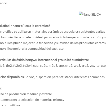
lanco
é añadir nano-sílice a la cerámica?
nano-sílice se utiliza en materiales cerámicos especiales resistentes a al
, también tiene un efecto ideal para reducir la temperatura de cocción y 
nano-sílice puede mejorar la tenacidad y suavidad de los productos cerámi
ano-sílice mejora la compacidad del sustrato.
tículas de óxido hongwu international group ltd suministro:
2o3, tio2, fe2o3, fe3o4, cuo, cu2o, ni2o3, zno, sno2, wo3, zro2, ysz, ito, a
rios disponibles
Polvos, dispersión para satisfacer diferentes demandas.
s:
eso de producción maduro y estable.
ictamente en la selección de materias primas.
io competitivo