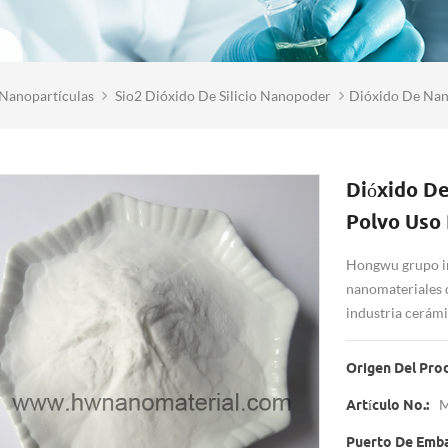
Nanopartículas
Sio2 Dióxido De Silicio Nanopoder
Dióxido De Nan
Dióxido De
Polvo Uso 
Hongwu grupo int
nanomateriales d
industria cerámi
Origen Del Pro
M
Artículo No.:
Puerto De Emb