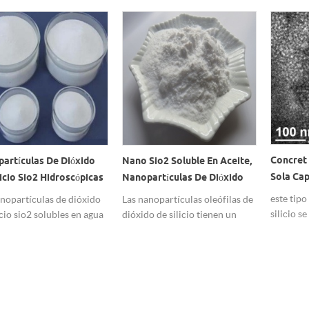
Concret 
artículas De Dióxido
Nano Sio2 Soluble En Aceite,
Sola Ca
licio Sio2 Hidroscópicas
Nanopartículas De Dióxido
Sílice
les En Agua
De Silicio Con Buen Precio
este tipo
nopartículas de dióxido
Las nanopartículas oleófilas de
silicio s
icio sio2 solubles en agua
dióxido de silicio tienen un
una cade
ilas están muy dispersas.
precio competitivo a granel.
sola capa,
tamaño de
30 nm y 