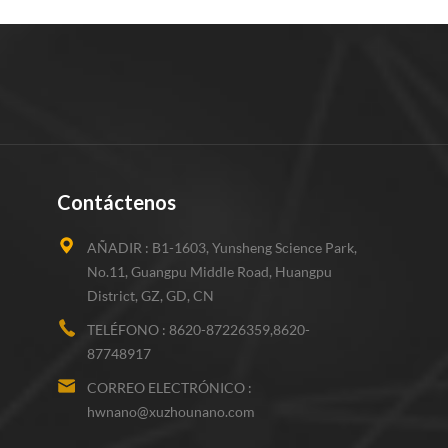
Contáctenos
AÑADIR :
B1-1603, Yunsheng Science Park,
No.11, Guangpu Middle Road, Huangpu
District, GZ, GD, CN
TELÉFONO :
8620-87226359,8620-
87748917
CORREO ELECTRÓNICO :
hwnano@xuzhounano.com