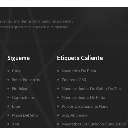
leyendo, mantente informado, suscríbete y
itamos a que nos cuentes lo que piensas.
Sígueme
Etiqueta Caliente
Casa
Nanohilos De Plata
Sobre Nosotros
Fulereno C60
Noticias
Nanopartículas De Óxido De Zinc
Contáctenos
Nanopartículas De Plata
Blog
Polvos De Diamante Nano
Mapa Del Sitio
Sio2 Ahumado
Xml
Nanotubos De Carbono Conductivo