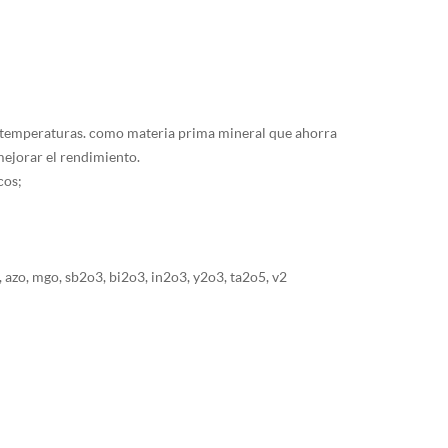
tas temperaturas. como materia prima mineral que ahorra
mejorar el rendimiento.
cos;
to, azo, mgo, sb2o3, bi2o3, in2o3, y2o3, ta2o5, v2