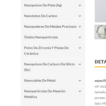
Nanopolvos De Plata (ag)
Nanotubos De Carbon
Nanopoderes De Metales Preciosos
Óxidos Nanopartículas
Polvo De Zirconia Y Piezas De
Cerámica
DET
Nanopolvos De Carburo De Silicio
(sic)
Nanocables De Metal
especif
mf: sio
Nanopartículas De Aleación
tamaño 
Metálica
pureza:
tipo:
Hid