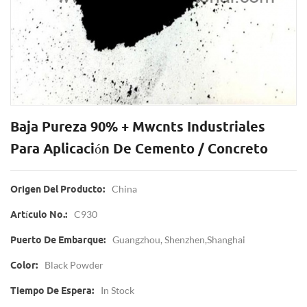
Baja Pureza 90% + Mwcnts Industriales
Para Aplicación De Cemento / Concreto
China
Origen Del Producto:
C930
Artículo No.:
Guangzhou, Shenzhen,Shanghai
Puerto De Embarque:
Black Powder
Color:
In Stock
Tiempo De Espera: