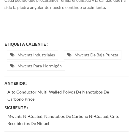
Cada pedido que procesamos refleja el cuidado y la calidad que ha
sido la piedra angular de nuestro continuo crecimiento.
ETIQUETA CALIENTE :
Mwcnts Industriales
Mwcnts De Baja Pureza
Mwcnts Para Hormigón
ANTERIOR :
Alto Conductor Multi-Walled Polvos De Nanotubos De
Carbono Price
SIGUIENTE :
Mwcnts Ni-Coated, Nanotubos De Carbono Ni-Coated, Cnts
Recubiertos De Níquel