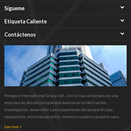
Sígueme
Etiqueta Caliente
Contáctenos
Hongwu International Group Ltd , con la marca hwnano, es una
empresa de alta tecnologíacentrándose en la fabricación,
investigación, desarrollo y procesamiento denanopartículas,
nanopolvos, micrones en polvo. tenemos nuestros propios nano
polvosbase de producción y centro de r & d ubicado en xuzhou,
Lee mas +
jiangsu, principalmente suministrando nanopar...