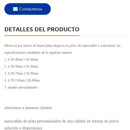
Contáctenos
DETALLES DEL PRODUCTO
fábrica al por mayor de buena plata dispersa en polvo de nanocables y soluciones, las
especificaciones detalladas de la siguiente manera:
1. d 20-40nm l 10-30um.
2. d 30-50nm l 10-30um.
3. d 50-70nm l 10-30um.
4. d 70-110nm l 20-60um.
5. tamaño personalizado.
ofrecemos a nuestros clientes:
nanocables de plata personalizados de alta calidad en formas de polvo,
solución o dispersiones