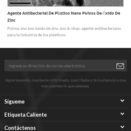
Agente Antibacterial De Plástico Nano Polvos De Óxido De
Zinc
Polvos zno zno óxido de zinc zno & nbsp; agente antibacteriano
para la industria de los plásticos.
sigue leyendo, mantente informado, suscríbete y te invitamos a que
nos cuentes lo que piensas.
Sígueme
Etiqueta Caliente
Contáctenos