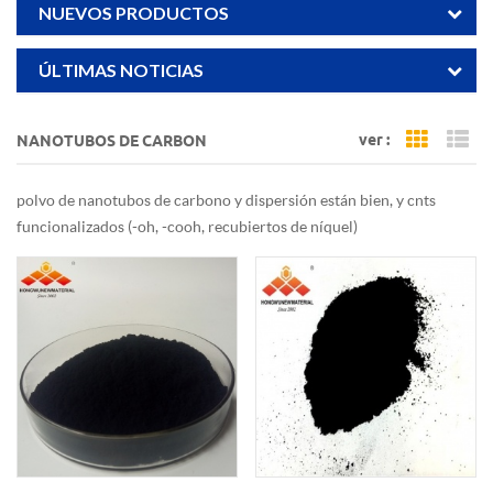
NUEVOS PRODUCTOS
ÚLTIMAS NOTICIAS
ver :
NANOTUBOS DE CARBON
Grid Vi
Li
polvo de nanotubos de carbono y dispersión están bien, y cnts
funcionalizados (-oh, -cooh, recubiertos de níquel)