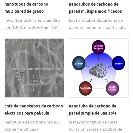
nanotubos de carbono
nanotubos de carbono de
multipared de grado
pared múltiple modificados
industrial, mwcnts de grado
con amino, mwnt-nh2
mwcnts industriales, diámetro
Los nanotubos de carbono de
industrial
con 10-30 nm, 30-60 nm, 60-
paredes múltiples, modificados
100 nm y longitud 1-2um o 5-
con amino, pureza & gt; 99, el
20um, & gt; 85% de pureza. &
diámetro exterior podría estar
nbsp;
disponible con 10-30 nm, 30-60
nm, 60-100 nm.
cnts de nanotubos de carbono
nanotubo de carbono de
eléctricos para película
pared simple de una sola
conductora transparente
longitud con un 91% de pureza
nanotubos de carbono mono /
la mayor longitud de corta
dobles / multicapa
duración corta nanotubos de