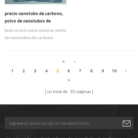
precio nanotubo de carbono,
polvo de nanotubos de
carbono funcionalizado para
buen precio para comprar polvo
la venta
de nanotubos de carbono
funcionalizado a la venta para el
proveedor de China.
1
2
3
4
5
6
7
8
9
10
un total de
10
páginas