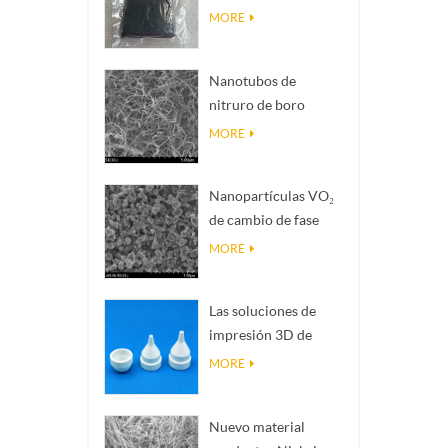
Magnéli Ti₄O₇
MORE
Nanotubos de
nitruro de boro
(BNNTs): rellenos de
MORE
disipación de calor
de alta conductividad
Nanopartículas VO₂
térmica
de cambio de fase
inteligente: respuesta
MORE
térmica inteligente,
diseñadas a medida
Las soluciones de
impresión 3D de
cerámica de
MORE
precisión convierten
estructuras
Nuevo material
imposibles en