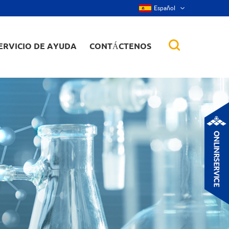
Español
ERVICIO DE AYUDA
CONTÁCTENOS
 de aleación
tes, nanorod,