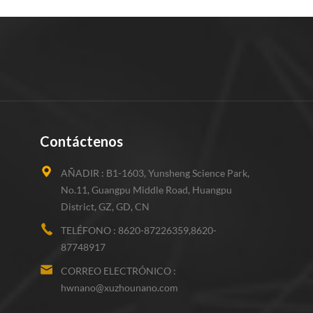
Contáctenos
AÑADIR :
B1-1603, Yunsheng Science Park,
No.11, Guangpu Middle Road, Huangpu
District, GZ, GD, CN
TELÉFONO :
8620-87226359,8620-
87748917
CORREO ELECTRÓNICO :
hwnano@xuzhounano.com