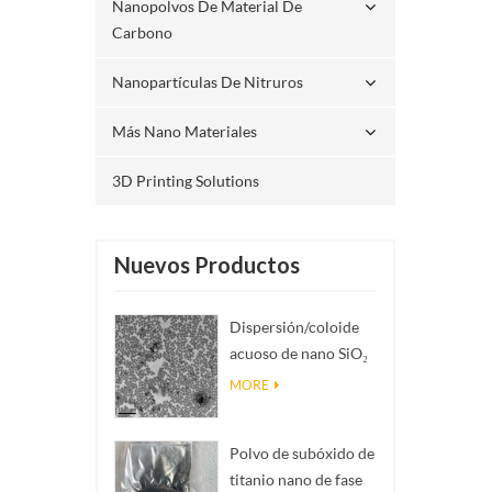
Nanopolvos De Material De
Carbono
Nanopartículas De Nitruros
Más Nano Materiales
3D Printing Solutions
Nuevos Productos
Dispersión/coloide
acuoso de nano SiO₂
esférico
MORE
monodisperso
Polvo de subóxido de
titanio nano de fase