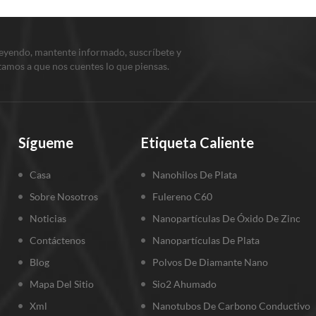
leyendo, mantente informado, suscríbete y
itamos a que nos cuentes lo que piensas.
Sígueme
Etiqueta Caliente
Casa
Nanohilos De Plata
Sobre Nosotros
Fulereno C60
Noticias
Nanopartículas De Óxido De Zinc
Contáctenos
Nanopartículas De Plata
Blog
Polvos De Diamante Nano
Mapa Del Sitio
Sio2 Ahumado
Xml
Nanotubos De Carbono Conductivo