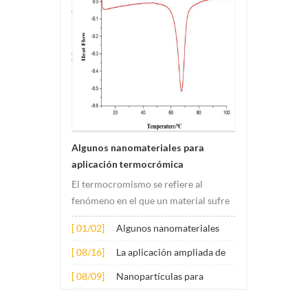
Algunos nanomateriales para
aplicación termocrómica
El termocromismo se refiere al
fenómeno en el que un material sufre
cambios de color debido a cambios de
[ 01/02]
Algunos nanomateriales
temperatura. Este cambio suele ser
para aplicación
causado por cambios en la estructura
[ 08/16]
La aplicación ampliada de
termocrómica
electrónica o molecular del material.
varios nanomateriales en el
[ 08/09]
Nanopartículas para
Su principio de aplicación involucr...
hormigón
aditivos lubricantes