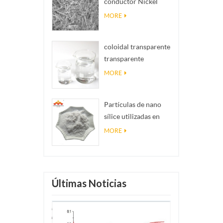
conductor Nickel
realidad
NanOwires Ninws
MORE
coloidal transparente
transparente
antibacteriano nano
MORE
plata coloidal
Partículas de nano
sílice utilizadas en
resina epoxi, polvo
MORE
de nano sílice de
recubrimiento
superhidrofóbico
Últimas Noticias