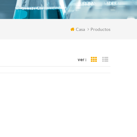
Casa
Productos
ver :
Grid View
List View