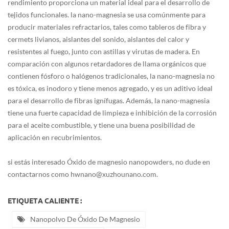
rendimiento proporciona un material ideal para el desarrollo de
tejidos funcionales. la nano-magnesia se usa comúnmente para
producir materiales refractarios, tales como tableros de fibra y
cermets livianos, aislantes del sonido, aislantes del calor y
resistentes al fuego, junto con astillas y virutas de madera. En
comparación con algunos retardadores de llama orgánicos que
contienen fósforo o halógenos tradicionales, la nano-magnesia no
es tóxica, es inodoro y tiene menos agregado, y es un aditivo ideal
para el desarrollo de fibras ignífugas. Además, la nano-magnesia
tiene una fuerte capacidad de limpieza e inhibición de la corrosión
para el aceite combustible, y tiene una buena posibilidad de
aplicación en recubrimientos.
si estás interesado
Óxido de magnesio
nanopowders, no dude en
contactarnos como hwnano@xuzhounano.com.
ETIQUETA CALIENTE :
Nanopolvo De Óxido De Magnesio