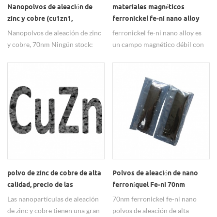
Nanopolvos de aleación de
materiales magnéticos
zinc y cobre (cu1zn1,
ferronickel fe-ni nano alloy
cu65zn35), 70nm
powder
Nanopolvos de aleación de zinc
ferronickel fe-ni nano alloy es
y cobre, 70nm Ningún stock:
un campo magnético débil con
h308 relación cu / zn: cu50:
alta permeabilidad y baja fuerza
zn50, cu65: zn35 y cu60: cu40
coercitiva en materiales
nano polvos de aleación de zinc
magnéticos blandos de baja
y cobre, parcialmente pasivado
frecuencia
para un envío seguro (sin efecto
en el rendimiento principal), por
supuesto, también está
disponible para la pasivación sin
óxido. Nanopolvos de aleación
de zinc y cobre pureza: 99.9%,
base de metal. Nanopolvos de
polvo de zinc de cobre de alta
Polvos de aleación de nano
aleación de zinc y cobre
calidad, precio de las
ferroníquel Fe-ni 70nm
apariencia: negro Nanopolvos
nanopartículas de aleación
Las nanopartículas de aleación
70nm ferronickel fe-ni nano
de aleación de zinc y cobre
cuzn
de zinc y cobre tienen una gran
polvos de aleación de alta