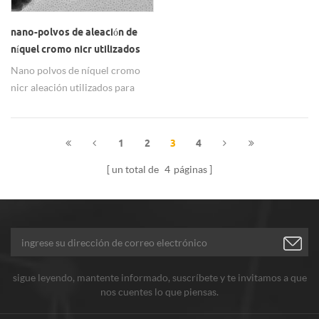
contactarnos. gracias.
nano-polvos de aleación de
níquel cromo nicr utilizados
para herramientas de corte
Nano polvos de níquel cromo
nicr aleación utilizados para
herramientas de corte.
1
2
3
4
un total de
4
páginas
sigue leyendo, mantente informado, suscríbete y te invitamos a que
nos cuentes lo que piensas.