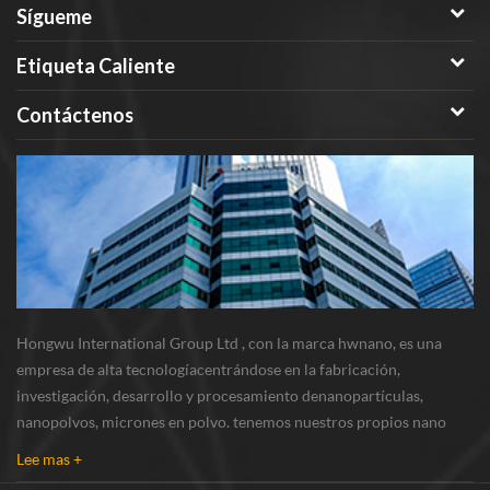
Sígueme
Etiqueta Caliente
Contáctenos
Hongwu International Group Ltd , con la marca hwnano, es una
empresa de alta tecnologíacentrándose en la fabricación,
investigación, desarrollo y procesamiento denanopartículas,
nanopolvos, micrones en polvo. tenemos nuestros propios nano
polvosbase de producción y centro de r & d ubicado en xuzhou,
Lee mas +
jiangsu, principalmente suministrando nanopar...